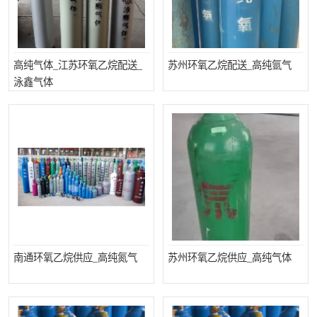
高纯气体_江苏环氧乙烷配送_
苏州环氧乙烷配送_高纯氩气
泳鑫气体
南通环氧乙烷供应_高纯氮气
苏州环氧乙烷供应_高纯气体