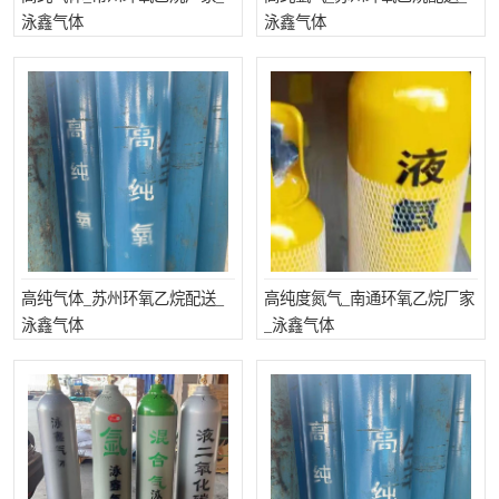
泳鑫气体
泳鑫气体
高纯气体_苏州环氧乙烷配送_
高纯度氮气_南通环氧乙烷厂家
泳鑫气体
_泳鑫气体