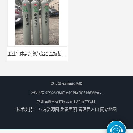
工业气体高纯氦气铝合金瓶装 巢湖特种气体配送 全国配送上门
氩气 本溪工业特种气体配送 工业气体
您是第
761966
位访客
版权所有 ©2026-08-07
苏ICP备2025166066号-1
常州泳鑫气体有限公司
保留所有权利.
技术支持：
八方资源网
免责声明
管理员入口
网站地图
高纯氮气_江苏环氧乙烷供应_泳鑫气体
高纯氦气_盐城环氧乙烷配送_泳鑫气体