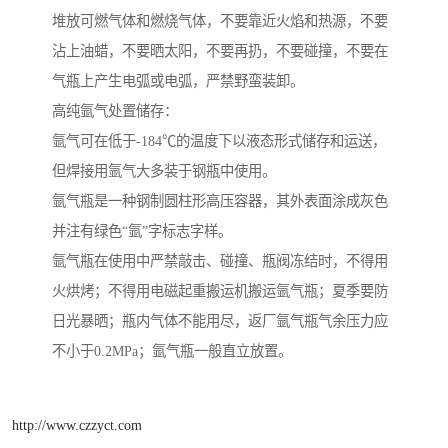
堆放可燃气体和燃烧气体，不要靠近火焰和热源，不要
沾上油蜡，不要晒太阳，不要再扔，不要碰撞，不要在
气瓶上产生电弧或电弧，严禁野蛮装卸。
高纯氩气处置储存：
氩气可在低于-184℃的温度下以液态形式储存和运送，
但焊接用氩气大多装于钢瓶中使用。
氩气瓶是一种钢制圆柱形高压容器，其外表面涂成灰色
并注有绿色“氩”字标志字样。
氩气瓶在使用中严禁敲击、碰撞、瓶阀冻结时，不得用
火烘烤；不得用电磁起重搬运机搬运氩气瓶；夏季要防
日光暴晒；瓶内气体不能用尽，返厂氩气瓶气余压力应
不小于0.2MPa；氩气瓶一般直立放置。
http://www.czzyct.com