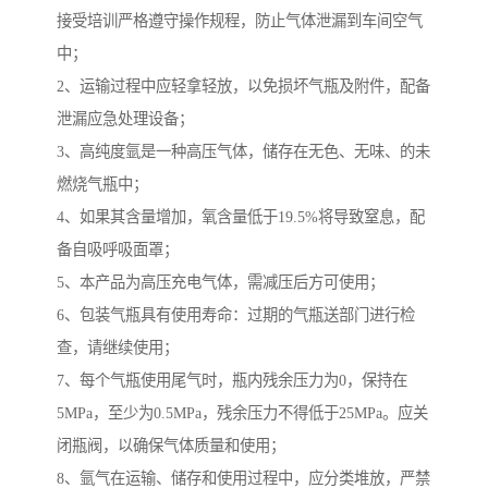
接受培训严格遵守操作规程，防止气体泄漏到车间空气
中；
2、运输过程中应轻拿轻放，以免损坏气瓶及附件，配备
泄漏应急处理设备；
3、高纯度氩是一种高压气体，储存在无色、无味、的未
燃烧气瓶中；
4、如果其含量增加，氧含量低于19.5%将导致窒息，配
备自吸呼吸面罩；
5、本产品为高压充电气体，需减压后方可使用；
6、包装气瓶具有使用寿命：过期的气瓶送部门进行检
查，请继续使用；
7、每个气瓶使用尾气时，瓶内残余压力为0，保持在
5MPa，至少为0.5MPa，残余压力不得低于25MPa。应关
闭瓶阀，以确保气体质量和使用；
8、氩气在运输、储存和使用过程中，应分类堆放，严禁