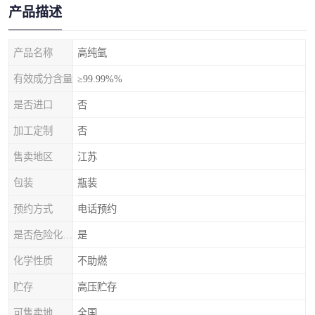
产品描述
产品名称
高纯氩
有效成分含量
≥99.99%%
是否进口
否
加工定制
否
售卖地区
江苏
包装
瓶装
预约方式
电话预约
是否危险化学品
是
化学性质
不助燃
贮存
高压贮存
可售卖地
全国