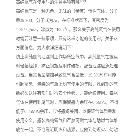
高纯氩气在使用时的注意事项有哪些？
高纯氩气是一种无色、无味的（稀有）惰性气体，分子
量39.938，分子式为Ar，在标准状态下，其密度为
1.784kg/m3，沸点为-185.7℃。那么关于高纯氩气在使用
时需要注意一些事项，只有这样才能的使用它，关于这
方面信息，为大家详细说明下：
防止高纯氩气泄漏到工作场所空气中。高纯氩气在搬运
时轻装轻卸，防止钢瓶及附件破损。配备泄漏应急处理
设备。当其含量增加导致氧气含量低于19.5%时有可能
引起窒息。包装的气瓶上均有使用的年限，凡到期的气
瓶必须送往有部门进行安全检验，方能继续使用。每瓶
气体在使用到尾气时，应保留瓶内余压在0.5MPa，不得
低于0.25MPa余压，应将瓶阀关闭，以保证气体质量和
使用安全。瓶装高纯氩气和严禁可燃气体与助燃气体堆
放在一起，不准靠近明火和热源，应做到勿近火、勿沾