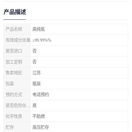
产品描述
产品名称
高纯氩
有效成分含量
≥99.99%%
是否进口
否
加工定制
否
售卖地区
江苏
包装
瓶装
预约方式
电话预约
是否危险化学品
是
化学性质
不助燃
贮存
高压贮存