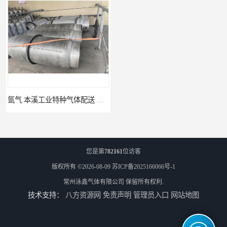
氩气 本溪工业特种气体配送 工业气体
高纯氮气_江苏环氧乙烷供应_泳鑫气体
您是第
782161
位访客
版权所有 ©2026-08-09
苏ICP备2025166066号-1
常州泳鑫气体有限公司
保留所有权利.
技术支持：
八方资源网
免责声明
管理员入口
网站地图