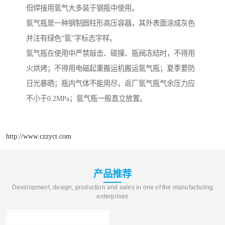
但焊接用氩气大多装于钢瓶中使用。
氩气瓶是一种钢制圆柱形高压容器，其外表面涂成灰色
并注有绿色“氩”字标志字样。
氩气瓶在使用中严禁敲击、碰撞、瓶阀冻结时，不得用
火烘烤；不得用电磁起重搬运机搬运氩气瓶；夏季要防
日光暴晒；瓶内气体不能用尽，返厂氩气瓶气余压力应
不小于0.2MPa；氩气瓶一般直立放置。
http://www.czzyct.com
产品推荐
Development, design, production and sales in one of the manufacturing
enterprises