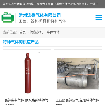
常州泳鑫气体有限公司是一家致力于为客户提供气体产品务的领企业。专注于环氧乙烷剂、环氧乙烷、高纯气体以及稀有和特种气体的研发、生产、销售和配送，产品广泛应用于医疗、电子、科研、化工、食品等多个领域。主要产品有：环氧乙烷灭菌剂，环氧乙烷，高纯氩，氮，氪，氙，氖，氘，笑，氦，氢，氧等各种稀有和特种气体。
常州泳鑫气体有限公司
主营：各种稀有和特种气体
当前位置：
首页
>
供应商机
>
特种气体
高纯氦气
特种气体
特种气体的供应产品
环氧乙烷灭菌剂
高纯氩气
高纯氮气
高纯稀有气体 丽水高纯特种气
工业级高纯氦气 益阳特种气体