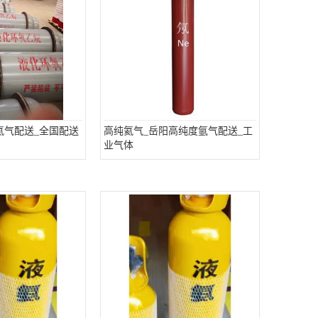
氦气配送_全国配送
高纯氦气_岳阳高纯度氩气配送_工
业气体