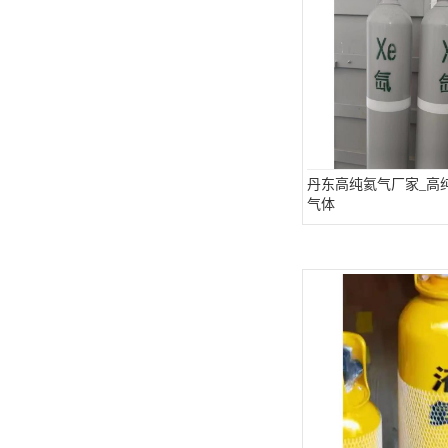
丹东高纯氦气厂家_高
气体