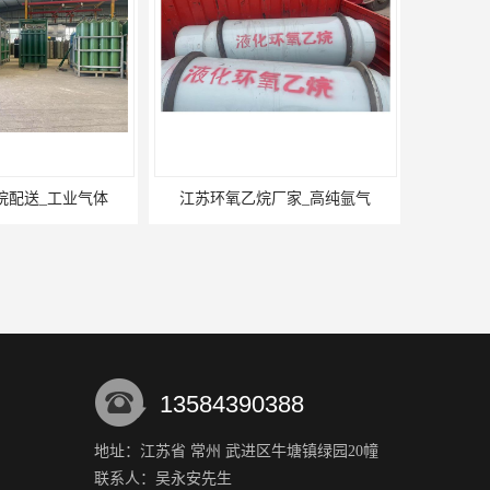
江苏环氧乙烷厂家_高纯氩气
13584390388
地址：江苏省 常州 武进区牛塘镇绿园20幢
联系人：吴永安
先生