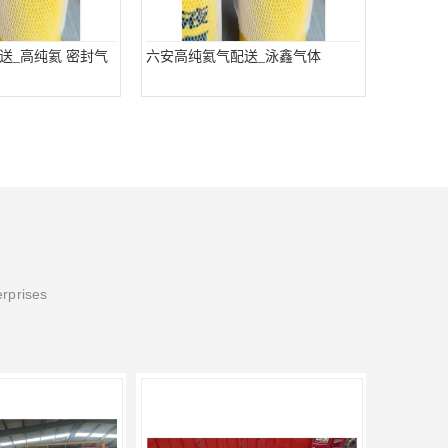
送_高纯氦 密封气
六安高纯氦气配送_泳鑫气体
erprises