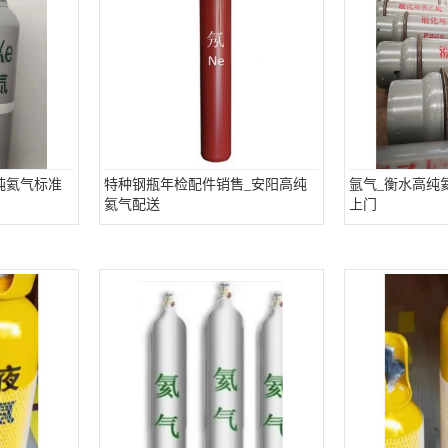
纯氦气标准
特种钢瓶年检配件销售_安阳高纯
氩气_衡水高纯
氦气配送
上门