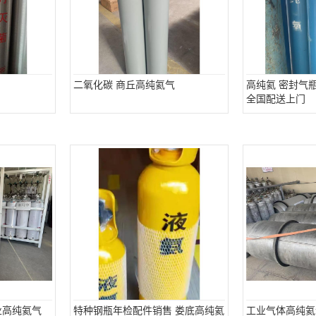
二氧化碳 商丘高纯氦气
高纯氦 密封气
全国配送上门
业高纯氦气
特种钢瓶年检配件销售 娄底高纯氦
工业气体高纯氦