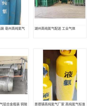
瓶装 亳州高纯氦气
湖州高纯氦气配送 工业气体
气铝合金瓶装 铜陵
景德镇高纯氦气厂家 高纯氦气标准