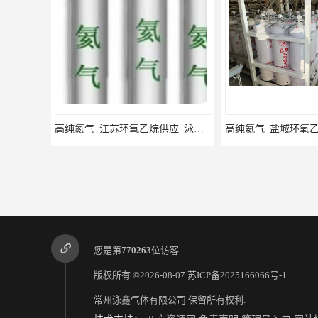
高纯氮气_江苏环氧乙烷供应_泳鑫气体
高纯氦气_盐城环氧乙烷配送_泳鑫气体
您是第
770263
位访客
版权所有 ©2026-08-07
苏ICP备2025166066号-1
常州泳鑫气体有限公司
保留所有权利.