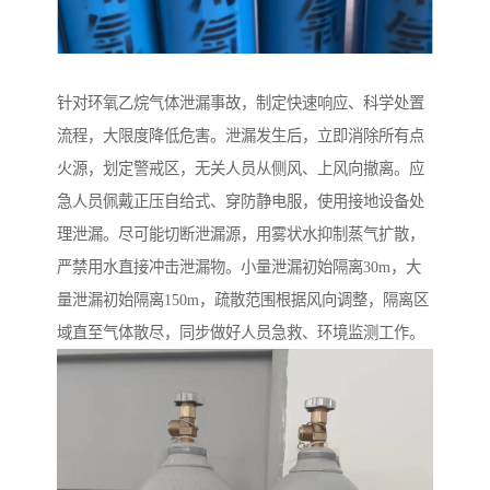
针对环氧乙烷气体泄漏事故，制定快速响应、科学处置
流程，大限度降低危害。泄漏发生后，立即消除所有点
火源，划定警戒区，无关人员从侧风、上风向撤离。应
急人员佩戴正压自给式、穿防静电服，使用接地设备处
理泄漏。尽可能切断泄漏源，用雾状水抑制蒸气扩散，
严禁用水直接冲击泄漏物。小量泄漏初始隔离30m，大
量泄漏初始隔离150m，疏散范围根据风向调整，隔离区
域直至气体散尽，同步做好人员急救、环境监测工作。