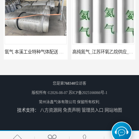
氩气 本溪工业特种气体配送 工业气体
高纯氮气_江苏环氧乙烷供应_泳鑫气体
您是第
768340
位访客
版权所有 ©2026-08-07
苏ICP备2025166066号-1
常州泳鑫气体有限公司
保留所有权利.
技术支持：
八方资源网
免责声明
管理员入口
网站地图
高纯氦气_盐城环氧乙烷配送_泳鑫气体
工业气体_无锡环氧乙烷供应_泳鑫气体