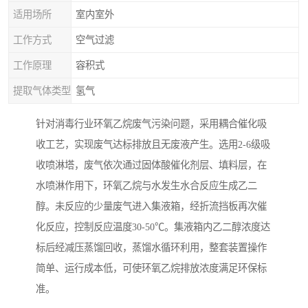
适用场所
室内室外
工作方式
空气过滤
工作原理
容积式
提取气体类型
氢气
针对消毒行业环氧乙烷废气污染问题，采用耦合催化吸
收工艺，实现废气达标排放且无废液产生。选用2-6级吸
收喷淋塔，废气依次通过固体酸催化剂层、填料层，在
水喷淋作用下，环氧乙烷与水发生水合反应生成乙二
醇。未反应的少量废气进入集液箱，经折流挡板再次催
化反应，控制反应温度30-50℃。集液箱内乙二醇浓度达
标后经减压蒸馏回收，蒸馏水循环利用，整套装置操作
简单、运行成本低，可使环氧乙烷排放浓度满足环保标
准。