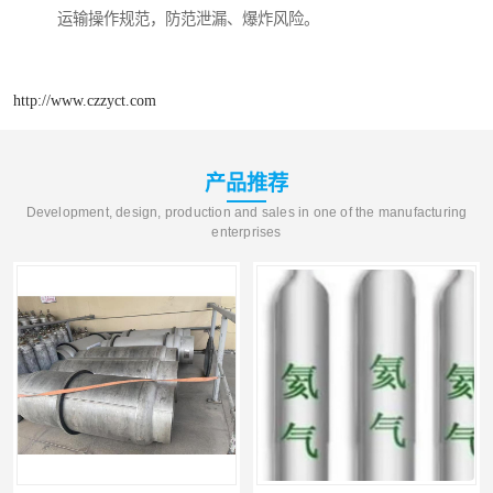
运输操作规范，防范泄漏、爆炸风险。
http://www.czzyct.com
产品推荐
Development, design, production and sales in one of the manufacturing
enterprises