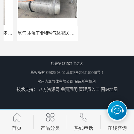
氩气 本溪工业特种气体配送 工业气体
高纯氮气_江苏环氧乙烷供应_泳鑫气体
您是第
781575
位访客
版权所有 ©2026-08-09
苏ICP备2025166066号-1
常州泳鑫气体有限公司
保留所有权利.
技术支持：
八方资源网
免责声明
管理员入口
网站地图
高纯氦气_盐城环氧乙烷配送_泳鑫气体
工业气体_无锡环氧乙烷供应_泳鑫气体
首页
产品分类
热线电话
在线咨询