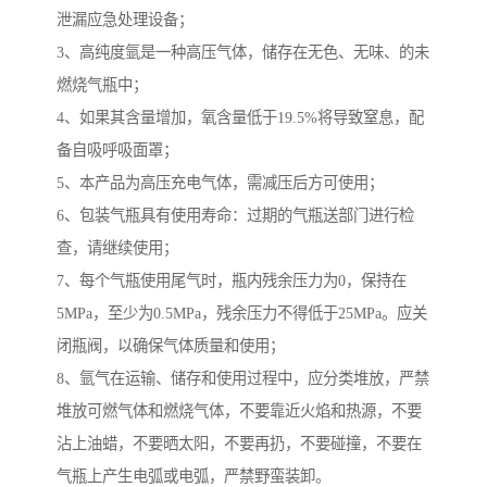
泄漏应急处理设备；
3、高纯度氩是一种高压气体，储存在无色、无味、的未
燃烧气瓶中；
4、如果其含量增加，氧含量低于19.5%将导致窒息，配
备自吸呼吸面罩；
5、本产品为高压充电气体，需减压后方可使用；
6、包装气瓶具有使用寿命：过期的气瓶送部门进行检
查，请继续使用；
7、每个气瓶使用尾气时，瓶内残余压力为0，保持在
5MPa，至少为0.5MPa，残余压力不得低于25MPa。应关
闭瓶阀，以确保气体质量和使用；
8、氩气在运输、储存和使用过程中，应分类堆放，严禁
堆放可燃气体和燃烧气体，不要靠近火焰和热源，不要
沾上油蜡，不要晒太阳，不要再扔，不要碰撞，不要在
气瓶上产生电弧或电弧，严禁野蛮装卸。