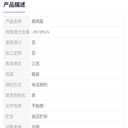
产品描述
产品名称
高纯氩
有效成分含量
≥99.99%%
是否进口
否
加工定制
否
售卖地区
江苏
包装
瓶装
预约方式
电话预约
是否危险化学品
是
化学性质
不助燃
贮存
高压贮存
可售卖地
全国