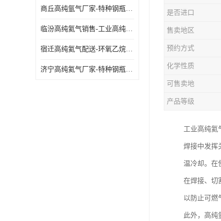
商丘高纯氩气厂家-特种钢瓶年检配件销售
是否进口
临汾高纯氦气销售-工业高纯氦气
售卖地区
预约方式
宿迁高纯氦气配送-环氧乙烷灭菌剂
化学性质
济宁高纯氦气厂家-特种钢瓶年检配件销售
可售卖地
产品等级
工业高纯氦
焊接中发挥
温冷却。在
在焊接、切
以防止可燃
此外，高纯