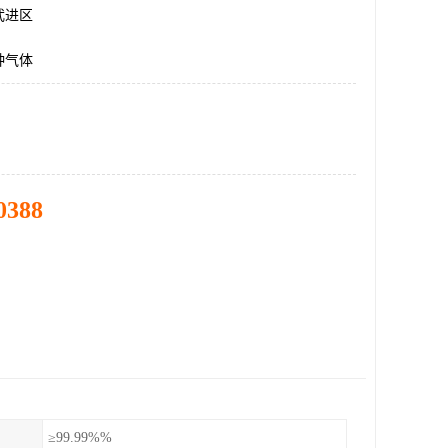
武进区
种气体
0388
≥99.99%%