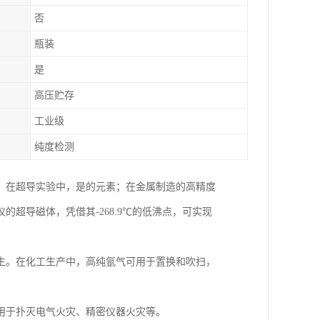
否
瓶装
是
高压贮存
工业级
纯度检测
；在超导实验中，是的元素；在金属制造的高精度
超导磁体，凭借其-268.9℃的低沸点，可实现
生。在化工生产中，高纯氩气可用于置换和吹扫，
用于扑灭电气火灾、精密仪器火灾等。