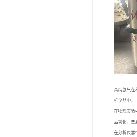
高纯氩气在
析仪器中。
在物理实验
品氧化、变
在分析仪器