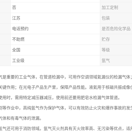
否
加工定制
江苏
包装
电话预约
是否危险化学品
不助燃
贮存
全国
等级
工业级
氩气
气是重要的工业气体，在管道检漏中，可用作空调领域氦漏仪的检漏气体
关键作用；在光电子产品生产里，保障产品性能。液氦用于核磁共振成像仪的
使用时，需用特定减压器减压，使用前还要用肥皂水检漏气体管道。
割等作业中，高纯氩气作为保护气体，可以有效防止火灾和爆炸事故的发
气体和有毒气体的泄漏。
氩气还可用于消防领域。氩气灭火剂具有灭火效率高、无污染等优点，适