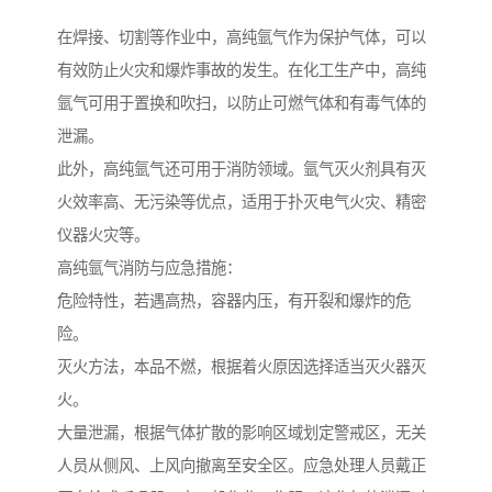
在焊接、切割等作业中，高纯氩气作为保护气体，可以
有效防止火灾和爆炸事故的发生。在化工生产中，高纯
氩气可用于置换和吹扫，以防止可燃气体和有毒气体的
泄漏。
此外，高纯氩气还可用于消防领域。氩气灭火剂具有灭
火效率高、无污染等优点，适用于扑灭电气火灾、精密
仪器火灾等。
高纯氩气消防与应急措施：
危险特性，若遇高热，容器内压，有开裂和爆炸的危
险。
灭火方法，本品不燃，根据着火原因选择适当灭火器灭
火。
大量泄漏，根据气体扩散的影响区域划定警戒区，无关
人员从侧风、上风向撤离至安全区。应急处理人员戴正