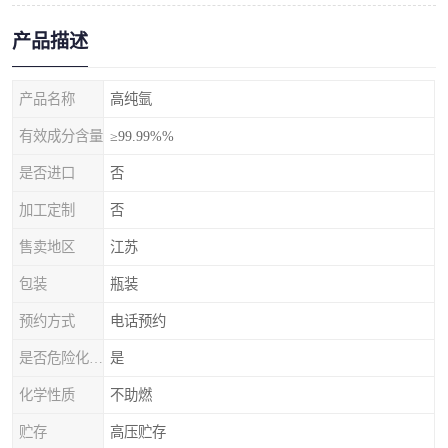
产品描述
产品名称
高纯氩
有效成分含量
≥99.99%%
是否进口
否
加工定制
否
售卖地区
江苏
包装
瓶装
预约方式
电话预约
是否危险化学品
是
化学性质
不助燃
贮存
高压贮存