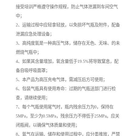
接受培训严格遵守操作规程，防止气体泄漏到车间空气
中；
2、运输过程中应轻拿轻放，以免损坏气瓶及附件，配备
泄漏应急处理设备；
3、高纯度氩是一种高压气体，储存在无色、无味、的未
燃烧气瓶中；
4、如果其含量增加，氧含量低于19.5%将导致窒息，配
备自吸呼吸面罩；
5、本产品为高压充电气体，需减压后方可使用；
6、包装气瓶具有使用寿命：过期的气瓶送部门进行检
查，请继续使用；
7、每个气瓶使用尾气时，瓶内残余压力为0，保持在
5MPa，至少为0.5MPa，残余压力不得低于25MPa。应关
闭瓶阀，以确保气体质量和使用；
8、氩气在运输、储存和使用过程中，应分类堆放，严禁