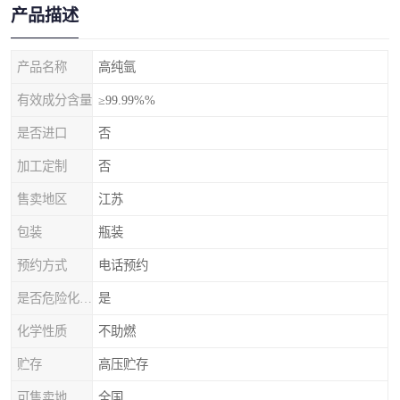
产品描述
产品名称
高纯氩
有效成分含量
≥99.99%%
是否进口
否
加工定制
否
售卖地区
江苏
包装
瓶装
预约方式
电话预约
是否危险化学品
是
化学性质
不助燃
贮存
高压贮存
可售卖地
全国