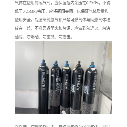
气体在使用到尾气时，应保留瓶内余压在0.5MPa，不得
低于0.25MPa余压，应将瓶阀关闭，以保证气体质量和
使用安全。瓶装高纯氩气和严禁可燃气体与助燃气体堆
放在一起，不准靠近明火和热源，应做到勿近火、勿沾
油腊、勿爆晒、勿重抛、勿撞击。
在焊接、切割等作业中，高纯氩气作为保护气体，可以