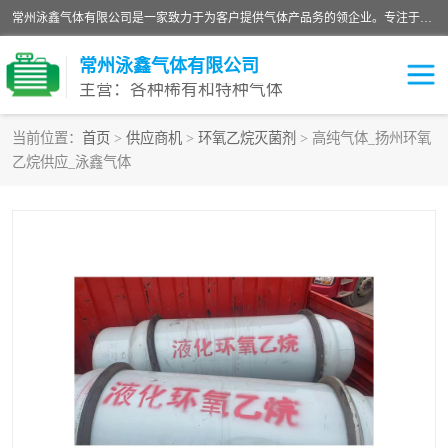
常州泳鑫气体有限公司是一家致力于为客户提供气体产品务的领企业。专注于环氧乙烷剂、环氧乙烷、高纯气体以及稀有和特种气体的研发、生产、销售和配送，产品广泛应用于医疗、电子、科研、化工、食品等多个领域。主要产品有：环氧乙烷灭菌剂，环氧乙烷，高纯氩，氮，氪，氙，氖，氘，笑，氦，氢，氧等各种稀有和特种气体。
常州泳鑫气体有限公司
主营：各种稀有和特种气体
当前位置：
首页
>
供应商机
>
环氧乙烷灭菌剂
> 高纯气体_扬州环氧
乙烷供应_泳鑫气体
高纯氦气
特种气体
环氧乙烷灭菌剂
高纯氩气
高纯氮气