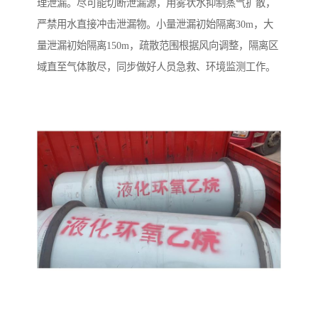
理泄漏。尽可能切断泄漏源，用雾状水抑制蒸气扩散，
严禁用水直接冲击泄漏物。小量泄漏初始隔离30m，大
量泄漏初始隔离150m，疏散范围根据风向调整，隔离区
域直至气体散尽，同步做好人员急救、环境监测工作。