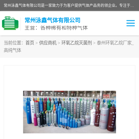
常州泳鑫气体有限公司是一家致力于为客户提供气体产品务的领企业。专注于环氧乙烷剂、环氧乙烷、高纯气体以及稀有和特种气体的研发、生产、销售和配送，产品广泛应用于医疗、电子、科研、化工、食品等多个领域。主要产品有：环氧乙烷灭菌剂，环氧乙烷，高纯氩，氮，氪，氙，氖，氘，笑，氦，氢，氧等各种稀有和特种气体。
常州泳鑫气体有限公司
主营：各种稀有和特种气体
当前位置：
首页
>
供应商机
>
环氧乙烷灭菌剂
> 泰州环氧乙烷厂家_
高纯气体
高纯氦气
特种气体
环氧乙烷灭菌剂
高纯氩气
高纯氮气