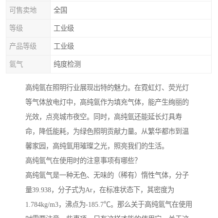
可售卖地
全国
等级
工业级
产品等级
工业级
氩气
纯度检测
高纯氩在照明行业展现出特的魅力。在霓虹灯、荧光灯
等气体放电灯中，高纯氩作为填充气体，能产生绚丽的
光效，点亮城市夜空。同时，高纯氩还能延长灯具寿
命，降低能耗，为绿色照明贡献力量。从繁华都市到温
馨家园，高纯氩用璀璨之光，照亮我们的生活。
高纯氩气在使用时的注意事项有哪些？
高纯氩气是一种无色、无味的（稀有）惰性气体，分子
量39.938，分子式为Ar，在标准状态下，其密度为
1.784kg/m3，沸点为-185.7℃。那么关于高纯氩气在使用