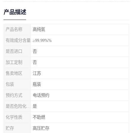
产品描述
产品名称
高纯氩
有效成分含量
≥99.99%%
是否进口
否
加工定制
否
售卖地区
江苏
包装
瓶装
预约方式
电话预约
是否危险化学品
是
化学性质
不助燃
贮存
高压贮存