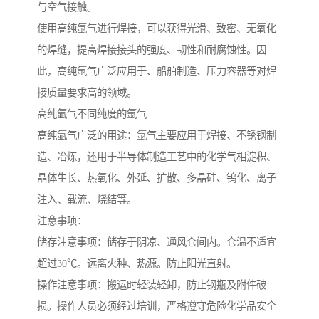
与空气接触。
使用高纯氩气进行焊接，可以获得光滑、致密、无氧化
的焊缝，提高焊接接头的强度、韧性和耐腐蚀性。因
此，高纯氩气广泛应用于、船舶制造、压力容器等对焊
接质量要求高的领域。
高纯氩气不同纯度的氩气
高纯氩气广泛的用途：氩气主要应用于焊接、不锈钢制
造、冶炼，还用于半导体制造工艺中的化学气相淀积、
晶体生长、热氧化、外延、扩散、多晶硅、钨化、离子
注入、载流、烧结等。
注意事项：
储存注意事项：储存于阴凉、通风仓间内。仓温不适宜
超过30℃。远离火种、热源。防止阳光直射。
操作注意事项：搬运时轻装轻卸，防止钢瓶及附件破
损。操作人员必须经过培训，严格遵守危险化学品安全