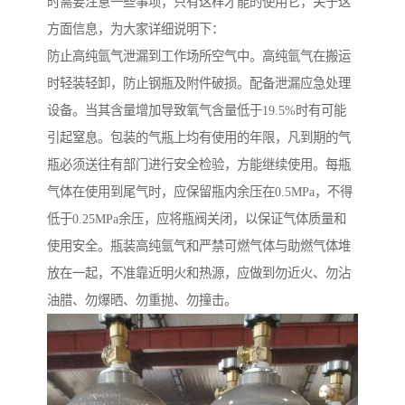
时需要注意一些事项，只有这样才能的使用它，关于这
方面信息，为大家详细说明下：
防止高纯氩气泄漏到工作场所空气中。高纯氩气在搬运
时轻装轻卸，防止钢瓶及附件破损。配备泄漏应急处理
设备。当其含量增加导致氧气含量低于19.5%时有可能
引起窒息。包装的气瓶上均有使用的年限，凡到期的气
瓶必须送往有部门进行安全检验，方能继续使用。每瓶
气体在使用到尾气时，应保留瓶内余压在0.5MPa，不得
低于0.25MPa余压，应将瓶阀关闭，以保证气体质量和
使用安全。瓶装高纯氩气和严禁可燃气体与助燃气体堆
放在一起，不准靠近明火和热源，应做到勿近火、勿沾
油腊、勿爆晒、勿重抛、勿撞击。