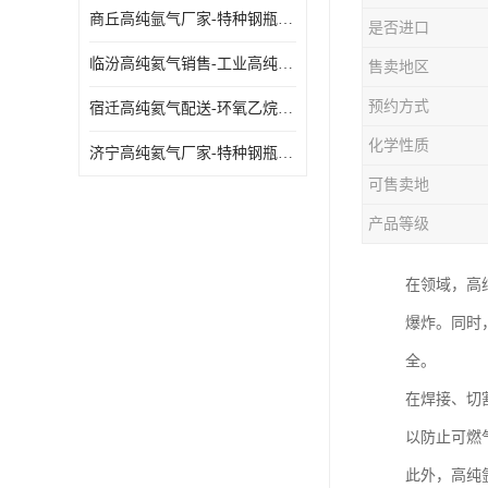
商丘高纯氩气厂家-特种钢瓶年检配件销售
是否进口
临汾高纯氦气销售-工业高纯氦气
售卖地区
预约方式
宿迁高纯氦气配送-环氧乙烷灭菌剂
化学性质
济宁高纯氦气厂家-特种钢瓶年检配件销售
可售卖地
产品等级
在领域，高
爆炸。同时
全。
在焊接、切
以防止可燃
此外，高纯