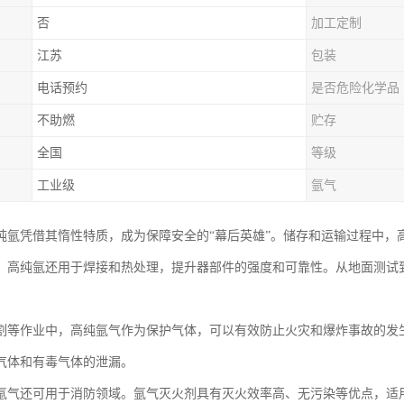
否
加工定制
江苏
包装
电话预约
是否危险化学品
不助燃
贮存
全国
等级
工业级
氩气
纯氩凭借其惰性特质，成为保障安全的“幕后英雄”。储存和运输过程中，
，高纯氩还用于焊接和热处理，提升器部件的强度和可靠性。从地面测试
割等作业中，高纯氩气作为保护气体，可以有效防止火灾和爆炸事故的发
气体和有毒气体的泄漏。
氩气还可用于消防领域。氩气灭火剂具有灭火效率高、无污染等优点，适