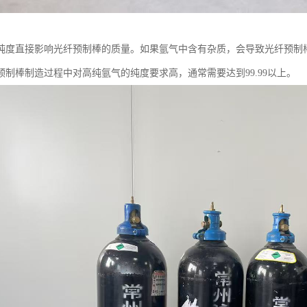
纯度直接影响光纤预制棒的质量。如果氩气中含有杂质，会导致光纤预制
预制棒制造过程中对高纯氩气的纯度要求高，通常需要达到99.99以上。