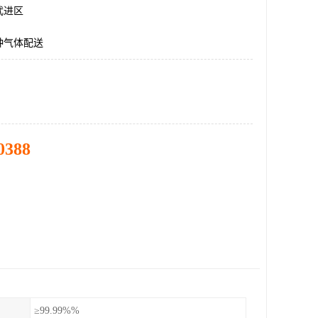
武进区
种气体配送
0388
≥99.99%%