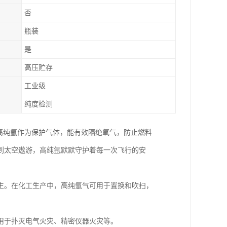
否
瓶装
是
高压贮存
工业级
纯度检测
高纯氩作为保护气体，能有效隔绝氧气，防止燃料
到太空遨游，高纯氩默默守护着每一次飞行的安
生。在化工生产中，高纯氩气可用于置换和吹扫，
用于扑灭电气火灾、精密仪器火灾等。