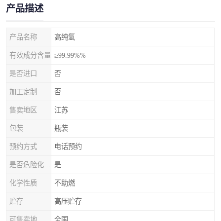
产品描述
产品名称
高纯氩
有效成分含量
≥99.99%%
是否进口
否
加工定制
否
售卖地区
江苏
包装
瓶装
预约方式
电话预约
是否危险化学品
是
化学性质
不助燃
贮存
高压贮存
可售卖地
全国