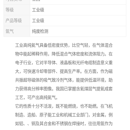
等级
工业级
产品等级
工业级
氩气
纯度检测
工业高纯氦气具备低密度优势，比空气轻，在气体混合
物中能起稀释作用，降低混合气体密度和流体阻力。在
电子行业，它对半导体、液晶板和光纤电缆制造意义重
大，可快速冷却零部件、提高生产率。在方面，作为磁
共振超导磁体的吸气致冷剂气体，能提供低温环境，助
力获得高分辨率图像。我国已掌握含氦煤层气提氦成套
工艺，可产出高纯氦气。
它的性质十分不活泼，既不能燃烧，也不助燃。在飞机
制造、造船、原子能工业和机械工业部门，对金属，例
如铝、、铜及其合金和不锈钢在焊接时，往往用氩作为