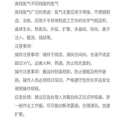
高纯氩气不同纯度的氩气
高纯氩气广泛的用途：氩气主要应用于焊接、不锈钢制
造、冶炼，还用于半导体制造工艺中的化学气相淀积、
晶体生长、热氧化、外延、扩散、多晶硅、钨化、离子
注入、载流、烧结等。
注意事项：
储存注意事项：储存于阴凉、通风仓间内。仓温不适宜
超过30℃。远离火种、热源。防止阳光直射。
操作注意事项：搬运时轻装轻卸，防止钢瓶及附件破
损。操作人员必须经过培训，严格遵守危险化学品安全
使用操作规程。
应急处理：建议应急处理人员戴自给正压式呼吸器，穿
一般作业工作服。尽可能切断泄露源。合理通风，加速
扩散。