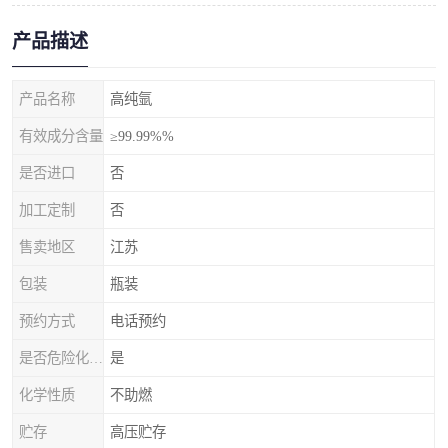
产品描述
产品名称
高纯氩
有效成分含量
≥99.99%%
是否进口
否
加工定制
否
售卖地区
江苏
包装
瓶装
预约方式
电话预约
是否危险化学品
是
化学性质
不助燃
贮存
高压贮存