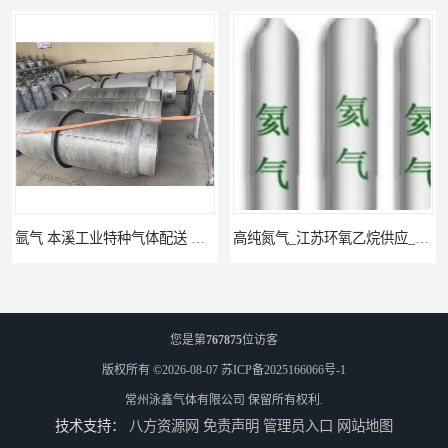
氩气 本溪工业特种气体配送 工业气体
高纯氮气_江苏环氧乙烷供应_泳鑫气体
您是第
767875
位访客
版权所有 ©2026-08-07
苏ICP备2025166066号-1
常州泳鑫气体有限公司
保留所有权利.
技术支持：
八方资源网
免责声明
管理员入口
网站地图