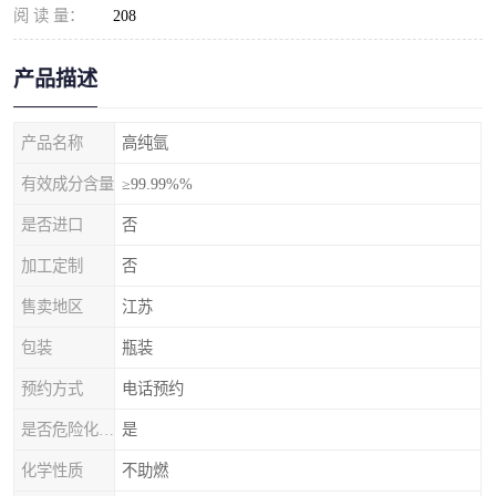
阅 读 量：
208
产品描述
产品名称
高纯氩
有效成分含量
≥99.99%%
是否进口
否
加工定制
否
售卖地区
江苏
包装
瓶装
预约方式
电话预约
是否危险化学品
是
化学性质
不助燃