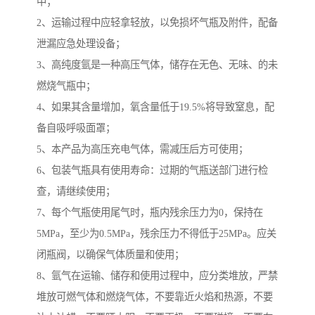
中；
2、运输过程中应轻拿轻放，以免损坏气瓶及附件，配备
泄漏应急处理设备；
3、高纯度氩是一种高压气体，储存在无色、无味、的未
燃烧气瓶中；
4、如果其含量增加，氧含量低于19.5%将导致窒息，配
备自吸呼吸面罩；
5、本产品为高压充电气体，需减压后方可使用；
6、包装气瓶具有使用寿命：过期的气瓶送部门进行检
查，请继续使用；
7、每个气瓶使用尾气时，瓶内残余压力为0，保持在
5MPa，至少为0.5MPa，残余压力不得低于25MPa。应关
闭瓶阀，以确保气体质量和使用；
8、氩气在运输、储存和使用过程中，应分类堆放，严禁
堆放可燃气体和燃烧气体，不要靠近火焰和热源，不要