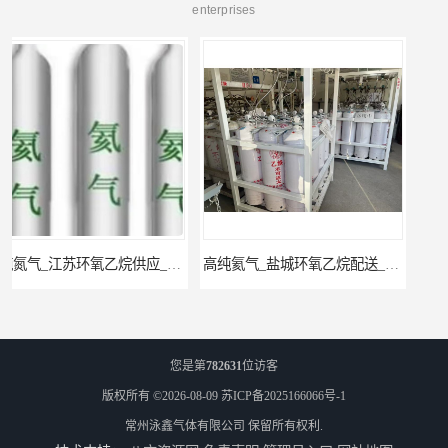
enterprises
高纯氦气_盐城环氧乙烷配送_泳鑫气体
工业气体_无锡环氧乙烷供应_泳鑫气体
您是第
782631
位访客
版权所有 ©2026-08-09
苏ICP备2025166066号-1
常州泳鑫气体有限公司
保留所有权利.