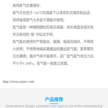
高纯氩气处置储存：
氩气可在低于-184℃的温度下以液态形式储存和运送，
但焊接用氩气大多装于钢瓶中使用。
氩气瓶是一种钢制圆柱形高压容器，其外表面涂成灰色
并注有绿色“氩”字标志字样。
氩气瓶在使用中严禁敲击、碰撞、瓶阀冻结时，不得用
火烘烤；不得用电磁起重搬运机搬运氩气瓶；夏季要防
日光暴晒；瓶内气体不能用尽，返厂氩气瓶气余压力应
不小于0.2MPa；氩气瓶一般直立放置。
http://www.czzyct.com
产品推荐
Development, design, production and sales in one of the manufacturing