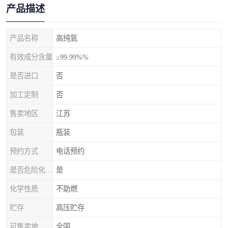
产品描述
产品名称
高纯氩
有效成分含量
≥99.99%%
是否进口
否
加工定制
否
售卖地区
江苏
包装
瓶装
预约方式
电话预约
是否危险化学品
是
化学性质
不助燃
贮存
高压贮存
可售卖地
全国