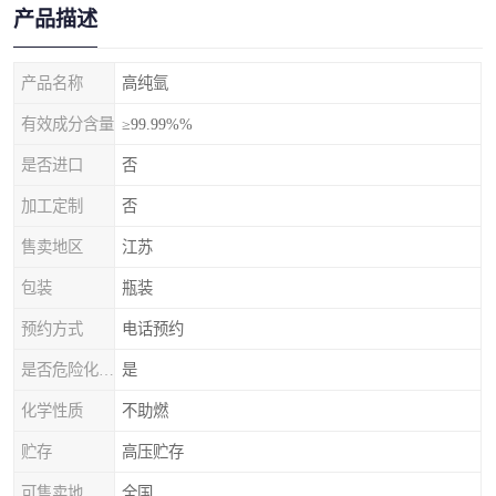
产品描述
产品名称
高纯氩
有效成分含量
≥99.99%%
是否进口
否
加工定制
否
售卖地区
江苏
包装
瓶装
预约方式
电话预约
是否危险化学品
是
化学性质
不助燃
贮存
高压贮存
可售卖地
全国