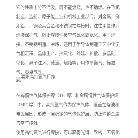
它的性质十分不活泼，既不能燃烧，也不助燃。在飞机
制造、造船、原子能工业和机械工业部门，对金属，例
如铝、、铜及其合金和不锈钢在焊接时，往往用氩作为
焊接保护气，防止焊接件被空气氧化或氮化。用于焊
接、不锈钢制造、冶炼，还用于半导体制造工艺中化学
气相沉积、晶体生产、热氧化、外延、扩散、多晶硅、
邬化、离子注入、载流、烧结等，用作平衡气、标准
气、零点气等。
在钨惰性气体保护焊（TIG焊）和金属惰性气体保护焊
（MIG焊）中，高纯氩气作为保护气体，覆盖在熔池和
电弧周围，形成一层稳定的气体保护层，防止焊缝金属
与空气接触。
使用高纯氩气进行焊接，可以获得光滑、致密、无氧化