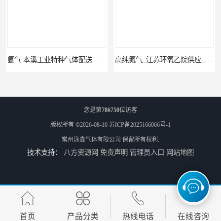
氩气 本溪工业特种气体配送 工业气体
高纯氮气_江苏环氧乙烷供应_泳鑫气体
您是第
786750
位访客
版权所有 ©2026-08-10
苏ICP备2025166066号-1
常州泳鑫气体有限公司
保留所有权利.
技术支持：
八方资源网
免责声明
管理员入口
网站地图
高纯氦气_盐城环氧乙烷配送_泳鑫气体
工业气体_无锡环氧乙烷供应_泳鑫气体
首页
产品分类
热线电话
在线咨询