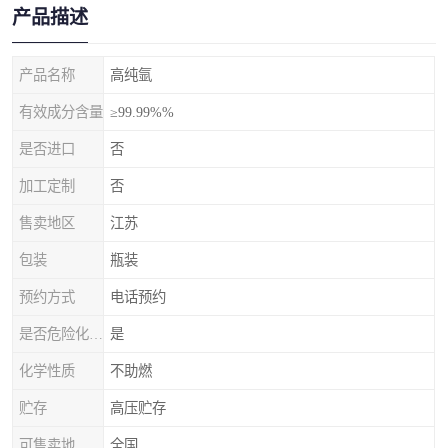
产品描述
产品名称
高纯氩
有效成分含量
≥99.99%%
是否进口
否
加工定制
否
售卖地区
江苏
包装
瓶装
预约方式
电话预约
是否危险化学品
是
化学性质
不助燃
贮存
高压贮存
可售卖地
全国