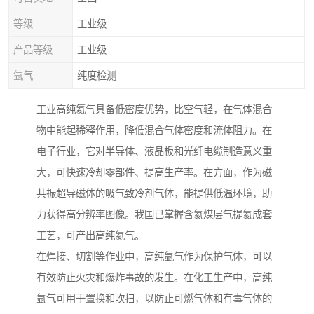
等级
工业级
产品等级
工业级
氩气
纯度检测
工业高纯氦气具备低密度优势，比空气轻，在气体混合
物中能起稀释作用，降低混合气体密度和流体阻力。在
电子行业，它对半导体、液晶板和光纤电缆制造意义重
大，可快速冷却零部件、提高生产率。在方面，作为磁
共振超导磁体的吸气致冷剂气体，能提供低温环境，助
力获得高分辨率图像。我国已掌握含氦煤层气提氦成套
工艺，可产出高纯氦气。
在焊接、切割等作业中，高纯氩气作为保护气体，可以
有效防止火灾和爆炸事故的发生。在化工生产中，高纯
氩气可用于置换和吹扫，以防止可燃气体和有毒气体的