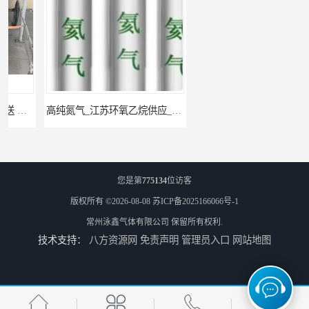
高纯氮气_江苏环氧乙烷供应_泳鑫气体
高纯氦气_盐城环氧乙烷配送_泳鑫气体
您是第
775134
位访客
版权所有 ©2026-08-08
苏ICP备2025166066号-1
常州泳鑫气体有限公司
保留所有权利.
技术支持：
八方资源网
免责声明
管理员入口
网站地图
工业气体_无锡环氧乙烷供应_泳鑫气体
江苏环氧乙烷配送_工业气体