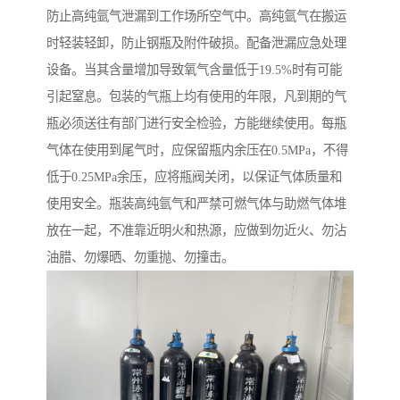
防止高纯氩气泄漏到工作场所空气中。高纯氩气在搬运
时轻装轻卸，防止钢瓶及附件破损。配备泄漏应急处理
设备。当其含量增加导致氧气含量低于19.5%时有可能
引起窒息。包装的气瓶上均有使用的年限，凡到期的气
瓶必须送往有部门进行安全检验，方能继续使用。每瓶
气体在使用到尾气时，应保留瓶内余压在0.5MPa，不得
低于0.25MPa余压，应将瓶阀关闭，以保证气体质量和
使用安全。瓶装高纯氩气和严禁可燃气体与助燃气体堆
放在一起，不准靠近明火和热源，应做到勿近火、勿沾
油腊、勿爆晒、勿重抛、勿撞击。