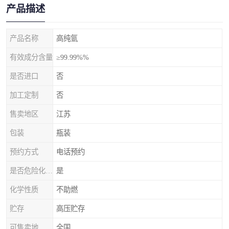
产品描述
产品名称
高纯氩
有效成分含量
≥99.99%%
是否进口
否
加工定制
否
售卖地区
江苏
包装
瓶装
预约方式
电话预约
是否危险化学品
是
化学性质
不助燃
贮存
高压贮存
可售卖地
全国