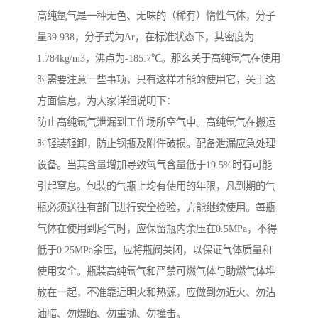
高纯氩气是一种无色、无味的（稀有）惰性气体，分子
量39.938，分子式为Ar，在标准状态下，其密度为
1.784kg/m3，沸点为-185.7℃。那么关于高纯氩气在使用
时需要注意一些事项，只有这样才能的使用它，关于这
方面信息，为大家详细说明下：
防止高纯氩气泄漏到工作场所空气中。高纯氩气在搬运
时轻装轻卸，防止钢瓶及附件破损。配备泄漏应急处理
设备。当其含量增加导致氧气含量低于19.5%时有可能
引起窒息。包装的气瓶上均有使用的年限，凡到期的气
瓶必须送往有部门进行安全检验，方能继续使用。每瓶
气体在使用到尾气时，应保留瓶内余压在0.5MPa，不得
低于0.25MPa余压，应将瓶阀关闭，以保证气体质量和
使用安全。瓶装高纯氩气和严禁可燃气体与助燃气体堆
放在一起，不准靠近明火和热源，应做到勿近火、勿沾
油腊、勿爆晒、勿重抛、勿撞击。