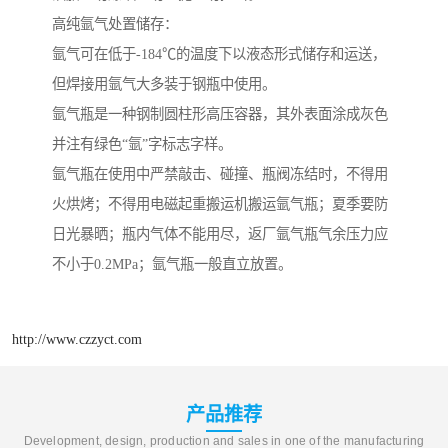
高纯氩气处置储存：
氩气可在低于-184℃的温度下以液态形式储存和运送，
但焊接用氩气大多装于钢瓶中使用。
氩气瓶是一种钢制圆柱形高压容器，其外表面涂成灰色
并注有绿色“氩”字标志字样。
氩气瓶在使用中严禁敲击、碰撞、瓶阀冻结时，不得用
火烘烤；不得用电磁起重搬运机搬运氩气瓶；夏季要防
日光暴晒；瓶内气体不能用尽，返厂氩气瓶气余压力应
不小于0.2MPa；氩气瓶一般直立放置。
http://www.czzyct.com
产品推荐
Development, design, production and sales in one of the manufacturing