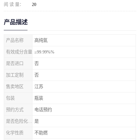
阅 读 量：
20
产品描述
产品名称
高纯氩
有效成分含量
≥99.99%%
是否进口
否
加工定制
否
售卖地区
江苏
包装
瓶装
预约方式
电话预约
是否危险化学品
是
化学性质
不助燃