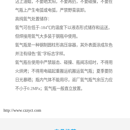
沾上油蜡，不要晒太阳，不要再扔，不要碰撞，不要在
气瓶上产生电弧或电弧，严禁野蛮装卸。
高纯氩气处置储存：
氩气可在低于-184℃的温度下以液态形式储存和运送，
但焊接用氩气大多装于钢瓶中使用。
氩气瓶是一种钢制圆柱形高压容器，其外表面涂成灰色
并注有绿色“氩”字标志字样。
氩气瓶在使用中严禁敲击、碰撞、瓶阀冻结时，不得用
火烘烤；不得用电磁起重搬运机搬运氩气瓶；夏季要防
日光暴晒；瓶内气体不能用尽，返厂氩气瓶气余压力应
不小于0.2MPa；氩气瓶一般直立放置。
http://www.czzyct.com