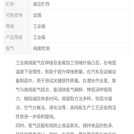
贮存
高压贮存
可售卖地
全国
等级
工业级
产品等级
工业级
氩气
纯度检测
工业高纯氦气在焊接及金属加工领域价值凸显，在电弧
温度下呈惰性，有助于提升焊接质量。在汽车及运输设
备制造中，用于测试关键部件质量。在潜水作业里，氧
气与高纯氦气结合，能消除氮气麻醉、降低深呼吸阻
力、缩短减压休息时间。其提取方法多样，包括冷凝
法、空气分离法、液化法等，高纯氦生产工艺还会用活
性炭进一步吸附提纯。
同时，氩气还能有效防止食品氧化，保持食品的色泽、