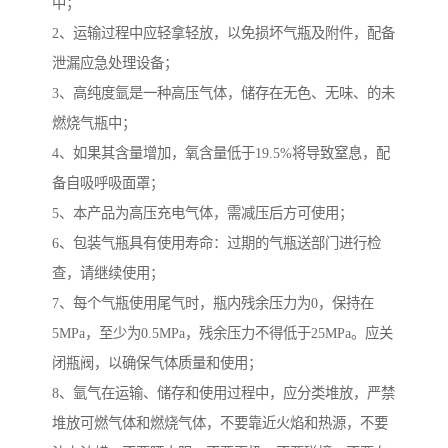
中；
2、运输过程中应轻拿轻放，以免损坏气瓶及附件，配备
泄漏应急处理设备；
3、高纯度氩是一种高压气体，储存在无色、无味、的未
燃烧气瓶中；
4、如果其含量增加，氧含量低于19.5%将导致窒息，配
备自吸呼吸面罩；
5、本产品为高压充电气体，需减压后方可使用；
6、包装气瓶具有使用寿命：过期的气瓶送部门进行检
查，请继续使用；
7、每个气瓶使用尾气时，瓶内残余压力为0，保持在
5MPa，至少为0.5MPa，残余压力不得低于25MPa。应关
闭瓶阀，以确保气体质量和使用；
8、氩气在运输、储存和使用过程中，应分类堆放，严禁
堆放可燃气体和燃烧气体，不要靠近火焰和热源，不要