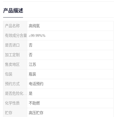
产品描述
产品名称
高纯氩
有效成分含量
≥99.99%%
是否进口
否
加工定制
否
售卖地区
江苏
包装
瓶装
预约方式
电话预约
是否危险化学品
是
化学性质
不助燃
贮存
高压贮存