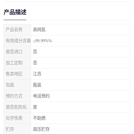
产品描述
产品名称
高纯氩
有效成分含量
≥99.99%%
是否进口
否
加工定制
否
售卖地区
江苏
包装
瓶装
预约方式
电话预约
是否危险化学品
是
化学性质
不助燃
贮存
高压贮存