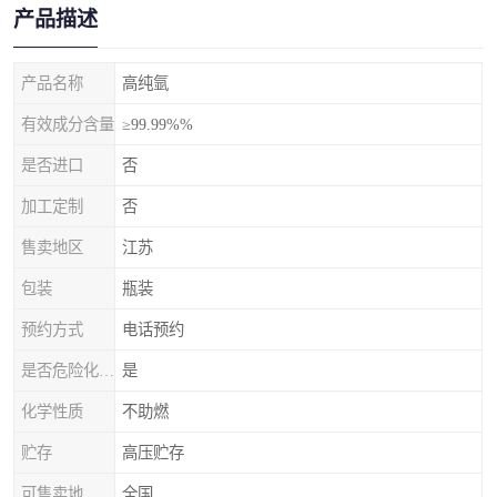
产品描述
产品名称
高纯氩
有效成分含量
≥99.99%%
是否进口
否
加工定制
否
售卖地区
江苏
包装
瓶装
预约方式
电话预约
是否危险化学品
是
化学性质
不助燃
贮存
高压贮存
可售卖地
全国