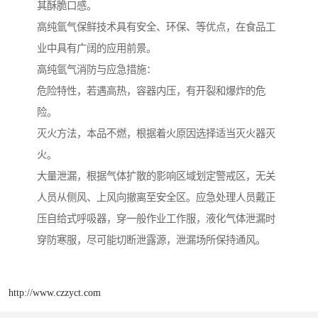
其酥脆口感。
高纯氩气保鲜技术具有安全、环保、等优点，在食品工
业中具有广阔的应用前景。
高纯氩气消防与应急措施：
危险特性，若遇高热，容器内压，有开裂和爆炸的危
险。
灭火方法，本品不燃，根据着火原因选择适当灭火器灭
火。
大量泄漏，根据气体扩散的影响区域划定警戒区，无关
人员从侧风、上风向撤离至安全区。应急处理人员戴正
压自给式呼吸器，穿一般作业工作服，液化气体泄漏时
穿防寒服，尽可能切断泄露源，泄漏场所保持通风。
http://www.czzyct.com