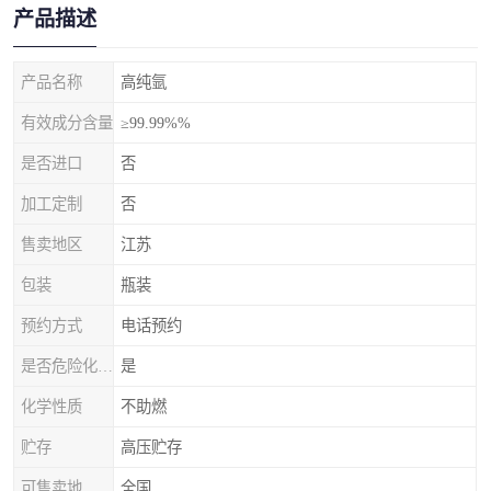
产品描述
产品名称
高纯氩
有效成分含量
≥99.99%%
是否进口
否
加工定制
否
售卖地区
江苏
包装
瓶装
预约方式
电话预约
是否危险化学品
是
化学性质
不助燃
贮存
高压贮存
可售卖地
全国