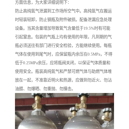
方面信息，为大家详细说明下：
防止高纯氩气泄漏到工作场所空气中。高纯氩气在搬运
时轻装轻卸，防止钢瓶及附件破损。配备泄漏应急处理
设备。当其含量增加导致氧气含量低于19.5%时有可能
引起窒息。包装的气瓶上均有使用的年限，凡到期的气
瓶必须送往有部门进行安全检验，方能继续使用。每瓶
气体在使用到尾气时，应保留瓶内余压在0.5MPa，不得
低于0.25MPa余压，应将瓶阀关闭，以保证气体质量和
使用安全。瓶装高纯氩气和严禁可燃气体与助燃气体堆
放在一起，不准靠近明火和热源，应做到勿近火、勿沾
油腊、勿爆晒、勿重抛、勿撞击。