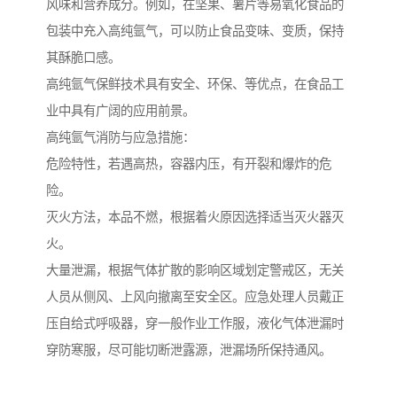
风味和营养成分。例如，在坚果、薯片等易氧化食品的
包装中充入高纯氩气，可以防止食品变味、变质，保持
其酥脆口感。
高纯氩气保鲜技术具有安全、环保、等优点，在食品工
业中具有广阔的应用前景。
高纯氩气消防与应急措施：
危险特性，若遇高热，容器内压，有开裂和爆炸的危
险。
灭火方法，本品不燃，根据着火原因选择适当灭火器灭
火。
大量泄漏，根据气体扩散的影响区域划定警戒区，无关
人员从侧风、上风向撤离至安全区。应急处理人员戴正
压自给式呼吸器，穿一般作业工作服，液化气体泄漏时
穿防寒服，尽可能切断泄露源，泄漏场所保持通风。