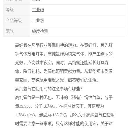
等级
工业级
产品等级
工业级
氩气
纯度检测
高纯氩在照明行业展现出特的魅力。在霓虹灯、荧光灯
等气体放电灯中，高纯氩作为填充气体，能产生绚丽的
光效，点亮城市夜空。同时，高纯氩还能延长灯具寿
命，降低能耗，为绿色照明贡献力量。从繁华都市到温
馨家园，高纯氩用璀璨之光，照亮我们的生活。
高纯氩气在使用时的注意事项有哪些？
高纯氩气是一种无色、无味的（稀有）惰性气体，分子
量39.938，分子式为Ar，在标准状态下，其密度为
1.784kg/m3，沸点为-185.7℃。那么关于高纯氩气在使用
时需要注意一些事项，只有这样才能的使用它，关于这