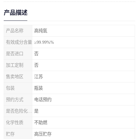
产品描述
产品名称
高纯氩
有效成分含量
≥99.99%%
是否进口
否
加工定制
否
售卖地区
江苏
包装
瓶装
预约方式
电话预约
是否危险化学品
是
化学性质
不助燃
贮存
高压贮存