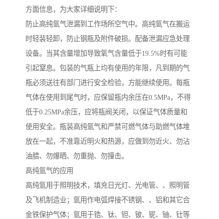
方面信息，为大家详细说明下：
防止高纯氩气泄漏到工作场所空气中。高纯氩气在搬运
时轻装轻卸，防止钢瓶及附件破损。配备泄漏应急处理
设备。当其含量增加导致氧气含量低于19.5%时有可能
引起窒息。包装的气瓶上均有使用的年限，凡到期的气
瓶必须送往有部门进行安全检验，方能继续使用。每瓶
气体在使用到尾气时，应保留瓶内余压在0.5MPa，不得
低于0.25MPa余压，应将瓶阀关闭，以保证气体质量和
使用安全。瓶装高纯氩气和严禁可燃气体与助燃气体堆
放在一起，不准靠近明火和热源，应做到勿近火、勿沾
油腊、勿爆晒、勿重抛、勿撞击。
高纯氩气的应用
高纯氩用于照明技术，填充日光灯、光电管、、照明管
及飞机制造业；氩用作电弧焊接不锈钢、、铝和其它合
金铁保护气体；氩用于锆、钛、钽、铍、铌、铀、钍等