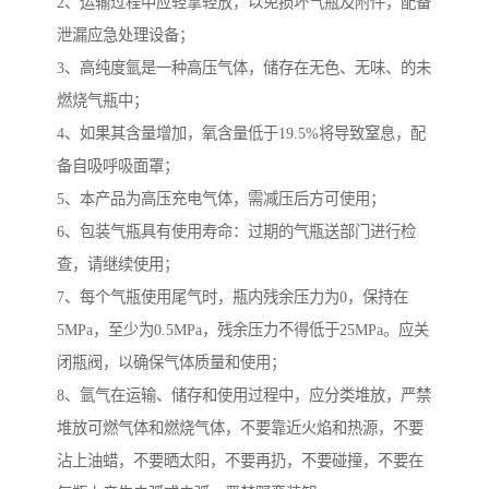
2、运输过程中应轻拿轻放，以免损坏气瓶及附件，配备
泄漏应急处理设备；
3、高纯度氩是一种高压气体，储存在无色、无味、的未
燃烧气瓶中；
4、如果其含量增加，氧含量低于19.5%将导致窒息，配
备自吸呼吸面罩；
5、本产品为高压充电气体，需减压后方可使用；
6、包装气瓶具有使用寿命：过期的气瓶送部门进行检
查，请继续使用；
7、每个气瓶使用尾气时，瓶内残余压力为0，保持在
5MPa，至少为0.5MPa，残余压力不得低于25MPa。应关
闭瓶阀，以确保气体质量和使用；
8、氩气在运输、储存和使用过程中，应分类堆放，严禁
堆放可燃气体和燃烧气体，不要靠近火焰和热源，不要
沾上油蜡，不要晒太阳，不要再扔，不要碰撞，不要在