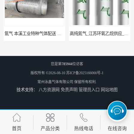
氩气 本溪工业特种气体配送 工业气体
高纯氮气_江苏环氧乙烷供应_泳鑫气体
您是第
785944
位访客
版权所有 ©2026-08-10
苏ICP备2025166066号-1
常州泳鑫气体有限公司
保留所有权利.
技术支持：
八方资源网
免责声明
管理员入口
网站地图
高纯氦气_盐城环氧乙烷配送_泳鑫气体
工业气体_无锡环氧乙烷供应_泳鑫气体
首页
产品分类
热线电话
在线咨询