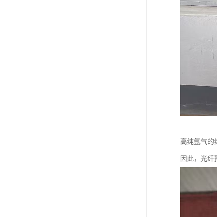
高纯氩气的
因此，光纤