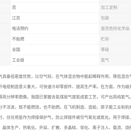
否
加工定制
江苏
包装
电话预约
是否危险化学品
不助燃
贮存
全国
等级
工业级
氩气
气具备低密度优势，比空气轻，在气体混合物中能起稀释作用，降低混合
纤电缆制造意义重大，可快速冷却零部件、提高生产率。在方面，作为磁
得高分辨率图像。我国已掌握含氦煤层气提氦成套工艺，可产出高纯氦气
分不活泼，既不能燃烧，也不助燃。在飞机制造、造船、原子能工业和机
时，往往用氩作为焊接保护气，防止焊接件被空气氧化或氮化。用于焊接
、晶体生产、热氧化、外延、扩散、多晶硅、邬化、离子注入、载流、烧