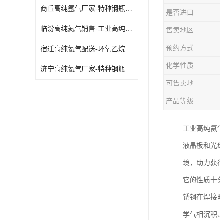
商丘高纯氩气厂家-特种钢瓶年检配件销售
是否进口
临汾高纯氦气销售-工业高纯氦气
售卖地区
预约方式
宿迁高纯氦气配送-环氧乙烷灭菌剂
化学性质
济宁高纯氦气厂家-特种钢瓶年检配件销售
可售卖地
产品等级
工业高纯氦
液晶板和光
境，助力获
它的性质十
锈钢在焊接
学气相沉积