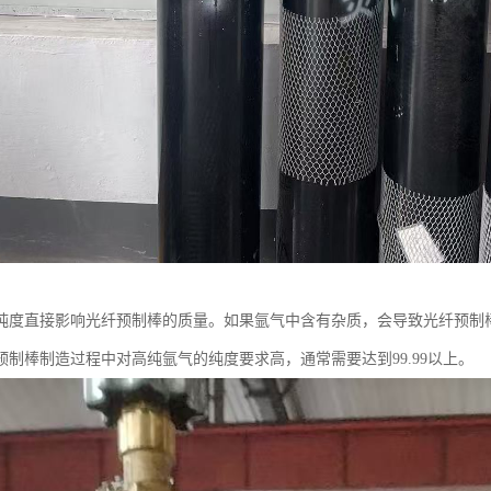
纯度直接影响光纤预制棒的质量。如果氩气中含有杂质，会导致光纤预制
预制棒制造过程中对高纯氩气的纯度要求高，通常需要达到99.99以上。