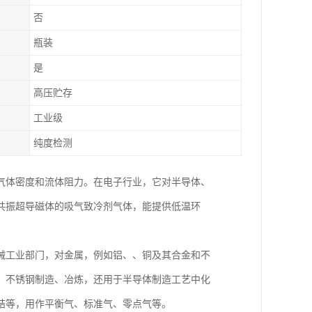
否
瓶装
是
高压贮存
工业级
纯度检测
气体密度和流体阻力。在电子行业，它对半导体、
共振超导磁体的吸气致冷剂气体，能提供低温环
。
械工业部门，对金属，例如铝、、铜及其合金和不
、不锈钢制造、冶炼，还用于半导体制造工艺中化
结等，用作平衡气、标准气、零点气等。