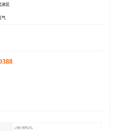
武进区
氩气
0388
≥99.99%%