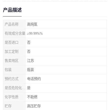
产品描述
产品名称
高纯氩
有效成分含量
≥99.99%%
是否进口
否
加工定制
否
售卖地区
江苏
包装
瓶装
预约方式
电话预约
是否危险化学品
是
化学性质
不助燃
贮存
高压贮存