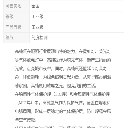
可售卖地
全国
等级
工业级
产品等级
工业级
氩气
纯度检测
高纯氩在照明行业展现出特的魅力。在霓虹灯、荧光灯
等气体放电灯中，高纯氩作为填充气体，能产生绚丽的
光效，点亮城市夜空。同时，高纯氩还能延长灯具寿
命，降低能耗，为绿色照明贡献力量。从繁华都市到温
馨家园，高纯氩用璀璨之光，照亮我们的生活。
在钨惰性气体保护焊（TIG焊）和金属惰性气体保护焊
（MIG焊）中，高纯氩气作为保护气体，覆盖在熔池和
电弧周围，形成一层稳定的气体保护层，防止焊缝金属
与空气接触。