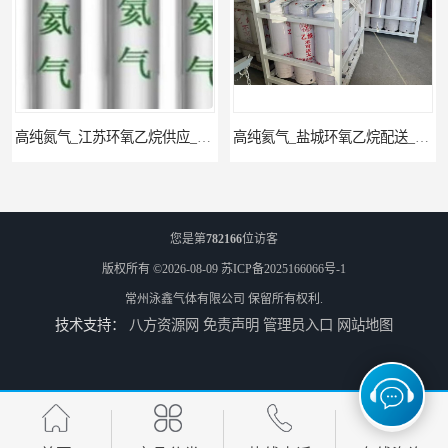
气_江苏环氧乙烷供应_泳鑫气体
高纯氦气_盐城环氧乙烷配送_泳鑫气体
您是第
782166
位访客
版权所有 ©2026-08-09
苏ICP备2025166066号-1
常州泳鑫气体有限公司
保留所有权利.
技术支持：
八方资源网
免责声明
管理员入口
网站地图
工业气体_无锡环氧乙烷供应_泳鑫气体
江苏环氧乙烷配送_工业气体