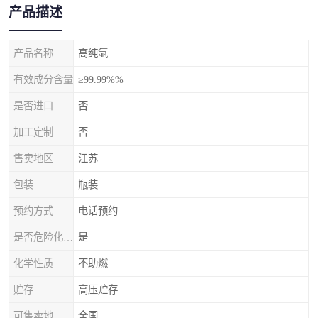
产品描述
产品名称
高纯氩
有效成分含量
≥99.99%%
是否进口
否
加工定制
否
售卖地区
江苏
包装
瓶装
预约方式
电话预约
是否危险化学品
是
化学性质
不助燃
贮存
高压贮存
可售卖地
全国