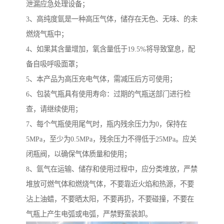
泄漏应急处理设备；
3、高纯度氩是一种高压气体，储存在无色、无味、的未
燃烧气瓶中；
4、如果其含量增加，氧含量低于19.5%将导致窒息，配
备自吸呼吸面罩；
5、本产品为高压充电气体，需减压后方可使用；
6、包装气瓶具有使用寿命：过期的气瓶送部门进行检
查，请继续使用；
7、每个气瓶使用尾气时，瓶内残余压力为0，保持在
5MPa，至少为0.5MPa，残余压力不得低于25MPa。应关
闭瓶阀，以确保气体质量和使用；
8、氩气在运输、储存和使用过程中，应分类堆放，严禁
堆放可燃气体和燃烧气体，不要靠近火焰和热源，不要
沾上油蜡，不要晒太阳，不要再扔，不要碰撞，不要在
气瓶上产生电弧或电弧，严禁野蛮装卸。