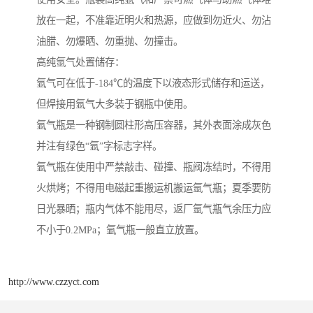
放在一起，不准靠近明火和热源，应做到勿近火、勿沾
油腊、勿爆晒、勿重抛、勿撞击。
高纯氩气处置储存：
氩气可在低于-184℃的温度下以液态形式储存和运送，
但焊接用氩气大多装于钢瓶中使用。
氩气瓶是一种钢制圆柱形高压容器，其外表面涂成灰色
并注有绿色“氩”字标志字样。
氩气瓶在使用中严禁敲击、碰撞、瓶阀冻结时，不得用
火烘烤；不得用电磁起重搬运机搬运氩气瓶；夏季要防
日光暴晒；瓶内气体不能用尽，返厂氩气瓶气余压力应
不小于0.2MPa；氩气瓶一般直立放置。
http://www.czzyct.com