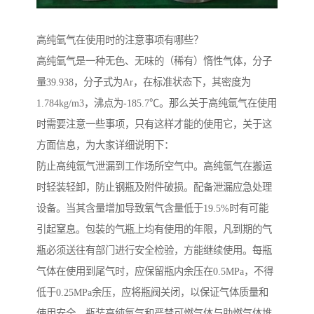
高纯氩气在使用时的注意事项有哪些？
高纯氩气是一种无色、无味的（稀有）惰性气体，分子
量39.938，分子式为Ar，在标准状态下，其密度为
1.784kg/m3，沸点为-185.7℃。那么关于高纯氩气在使用
时需要注意一些事项，只有这样才能的使用它，关于这
方面信息，为大家详细说明下：
防止高纯氩气泄漏到工作场所空气中。高纯氩气在搬运
时轻装轻卸，防止钢瓶及附件破损。配备泄漏应急处理
设备。当其含量增加导致氧气含量低于19.5%时有可能
引起窒息。包装的气瓶上均有使用的年限，凡到期的气
瓶必须送往有部门进行安全检验，方能继续使用。每瓶
气体在使用到尾气时，应保留瓶内余压在0.5MPa，不得
低于0.25MPa余压，应将瓶阀关闭，以保证气体质量和
使用安全。瓶装高纯氩气和严禁可燃气体与助燃气体堆