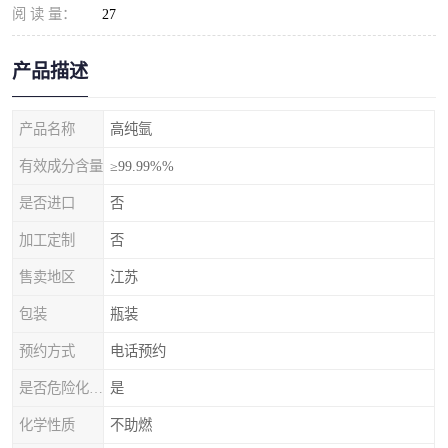
阅 读 量：
27
产品描述
产品名称
高纯氩
有效成分含量
≥99.99%%
是否进口
否
加工定制
否
售卖地区
江苏
包装
瓶装
预约方式
电话预约
是否危险化学品
是
化学性质
不助燃