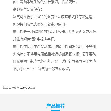
菌、霉菌等微生物的生长繁殖，食品变质。
高纯氩气处置储存：
氩气可在低于-184℃的温度下以液态形式储存和运送，
但焊接用氩气大多装于钢瓶中使用。
氩气瓶是一种钢制圆柱形高压容器，其外表面涂成灰色
并注有绿色“氩”字标志字样。
氩气瓶在使用中严禁敲击、碰撞、瓶阀冻结时，不得用
火烘烤；不得用电磁起重搬运机搬运氩气瓶；夏季要防
日光暴晒；瓶内气体不能用尽，返厂氩气瓶气余压力应
不小于0.2MPa；氩气瓶一般直立放置。
http://www.czzyct.com
产品推荐