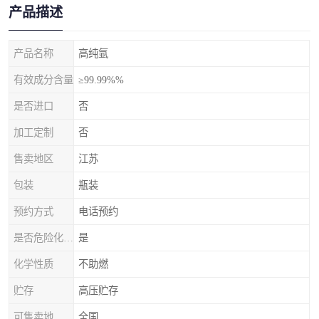
产品描述
产品名称
高纯氩
有效成分含量
≥99.99%%
是否进口
否
加工定制
否
售卖地区
江苏
包装
瓶装
预约方式
电话预约
是否危险化学品
是
化学性质
不助燃
贮存
高压贮存
可售卖地
全国