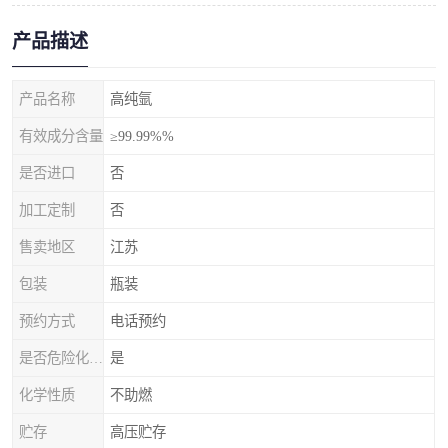
产品描述
产品名称
高纯氩
有效成分含量
≥99.99%%
是否进口
否
加工定制
否
售卖地区
江苏
包装
瓶装
预约方式
电话预约
是否危险化学品
是
化学性质
不助燃
贮存
高压贮存