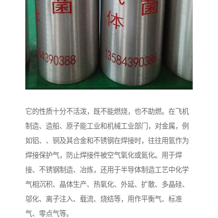
它的性质十分不活泼，既不能燃烧，也不助燃。在飞机
制造、造船、原子能工业和机械工业部门，对金属，例
如铝、、铜及其合金和不锈钢在焊接时，往往用氩作为
焊接保护气，防止焊接件被空气氧化或氮化。用于焊
接、不锈钢制造、冶炼，还用于半导体制造工艺中化学
气相沉积、晶体生产、热氧化、外延、扩散、多晶硅、
邬化、离子注入、载流、烧结等，用作平衡气、标准
气、零点气等。