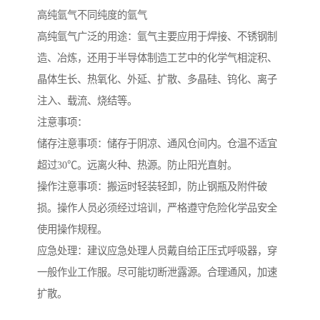
高纯氩气不同纯度的氩气
高纯氩气广泛的用途：氩气主要应用于焊接、不锈钢制
造、冶炼，还用于半导体制造工艺中的化学气相淀积、
晶体生长、热氧化、外延、扩散、多晶硅、钨化、离子
注入、载流、烧结等。
注意事项：
储存注意事项：储存于阴凉、通风仓间内。仓温不适宜
超过30℃。远离火种、热源。防止阳光直射。
操作注意事项：搬运时轻装轻卸，防止钢瓶及附件破
损。操作人员必须经过培训，严格遵守危险化学品安全
使用操作规程。
应急处理：建议应急处理人员戴自给正压式呼吸器，穿
一般作业工作服。尽可能切断泄露源。合理通风，加速
扩散。