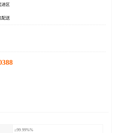
武进区
气配送
0388
≥99.99%%