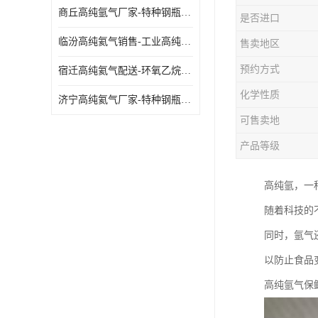
商丘高纯氩气厂家-特种钢瓶年检配件销售
是否进口
临汾高纯氦气销售-工业高纯氦气
售卖地区
预约方式
宿迁高纯氦气配送-环氧乙烷灭菌剂
化学性质
济宁高纯氦气厂家-特种钢瓶年检配件销售
可售卖地
产品等级
高纯氩，一
随着科技的
同时，氩气
以防止食品
高纯氩气保