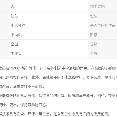
否
加工定制
江苏
包装
电话预约
是否危险化学品
不助燃
贮存
全国
等级
工业级
氩气
度高达99.99的稀有气体，在半导体制造中扮演着的角色。在晶圆制造的
保电路图案的转移。此外，高纯氩还用于清洗和吹扫，去除杂质，提升芯
益严苛，其重要性不言而喻。
还能有效防止食品氧化，保持食品的色泽、风味和营养成分。例如，在坚
变味、变质，保持其酥脆口感。
鲜技术具有安全、环保、等优点，在食品工业中具有广阔的应用前景。