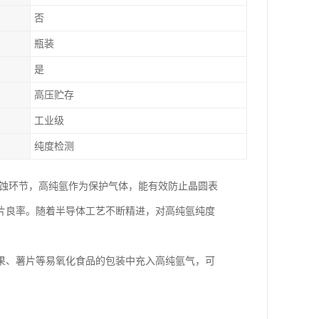
否
瓶装
是
高压贮存
工业级
纯度检测
刻蚀环节，高纯氩作为保护气体，能有效防止晶圆表
片良率。随着半导体工艺不断精进，对高纯氩纯度
果、薯片等易氧化食品的包装中充入高纯氩气，可