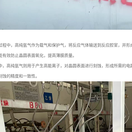
过程中，高纯氩气作为载气和保护气，将反应气体输送到反应腔室，并形
能有效防止晶圆表面氧化，提高薄膜质量。
中，高纯氩气则用于产生高能离子，对晶圆表面进行刻蚀，形成所需的电
刻蚀的精度和一致性。