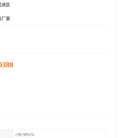
武进区
气厂家
0388
≥99.99%%