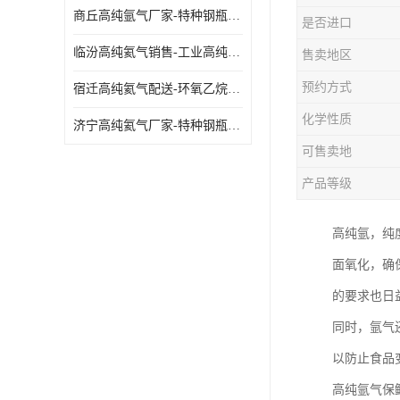
商丘高纯氩气厂家-特种钢瓶年检配件销售
是否进口
临汾高纯氦气销售-工业高纯氦气
售卖地区
预约方式
宿迁高纯氦气配送-环氧乙烷灭菌剂
化学性质
济宁高纯氦气厂家-特种钢瓶年检配件销售
可售卖地
产品等级
高纯氩，纯
面氧化，确
的要求也日
同时，氩气
以防止食品
高纯氩气保