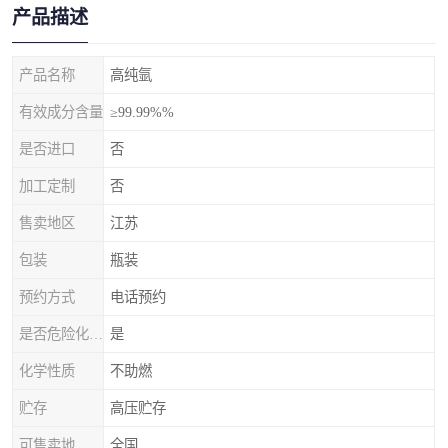
产品描述
产品名称
高纯氩
有效成分含量
≥99.99%%
是否进口
否
加工定制
否
售卖地区
江苏
包装
瓶装
预约方式
电话预约
是否危险化学品
是
化学性质
不助燃
贮存
高压贮存
可售卖地
全国