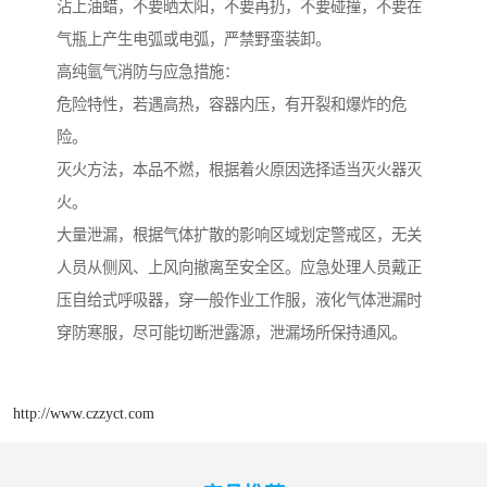
沾上油蜡，不要晒太阳，不要再扔，不要碰撞，不要在
气瓶上产生电弧或电弧，严禁野蛮装卸。
高纯氩气消防与应急措施：
危险特性，若遇高热，容器内压，有开裂和爆炸的危
险。
灭火方法，本品不燃，根据着火原因选择适当灭火器灭
火。
大量泄漏，根据气体扩散的影响区域划定警戒区，无关
人员从侧风、上风向撤离至安全区。应急处理人员戴正
压自给式呼吸器，穿一般作业工作服，液化气体泄漏时
穿防寒服，尽可能切断泄露源，泄漏场所保持通风。
http://www.czzyct.com