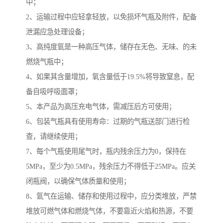
中；
2、运输过程中应轻拿轻放，以免损坏气瓶及附件，配备
泄漏应急处理设备；
3、高纯度氩是一种高压气体，储存在无色、无味、的未
燃烧气瓶中；
4、如果其含量增加，氧含量低于19.5%将导致窒息，配
备自吸呼吸面罩；
5、本产品为高压充电气体，需减压后方可使用；
6、包装气瓶具有使用寿命：过期的气瓶送部门进行检
查，请继续使用；
7、每个气瓶使用尾气时，瓶内残余压力为0，保持在
5MPa，至少为0.5MPa，残余压力不得低于25MPa。应关
闭瓶阀，以确保气体质量和使用；
8、氩气在运输、储存和使用过程中，应分类堆放，严禁
堆放可燃气体和燃烧气体，不要靠近火焰和热源，不要