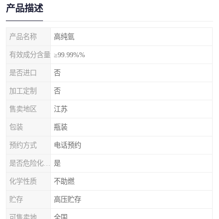
产品描述
产品名称
高纯氩
有效成分含量
≥99.99%%
是否进口
否
加工定制
否
售卖地区
江苏
包装
瓶装
预约方式
电话预约
是否危险化学品
是
化学性质
不助燃
贮存
高压贮存
可售卖地
全国