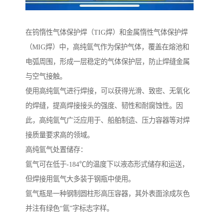
在钨惰性气体保护焊（TIG焊）和金属惰性气体保护焊
（MIG焊）中，高纯氩气作为保护气体，覆盖在熔池和
电弧周围，形成一层稳定的气体保护层，防止焊缝金属
与空气接触。
使用高纯氩气进行焊接，可以获得光滑、致密、无氧化
的焊缝，提高焊接接头的强度、韧性和耐腐蚀性。因
此，高纯氩气广泛应用于、船舶制造、压力容器等对焊
接质量要求高的领域。
高纯氩气处置储存：
氩气可在低于-184℃的温度下以液态形式储存和运送，
但焊接用氩气大多装于钢瓶中使用。
氩气瓶是一种钢制圆柱形高压容器，其外表面涂成灰色
并注有绿色“氩”字标志字样。