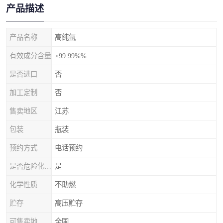
产品描述
产品名称
高纯氩
有效成分含量
≥99.99%%
是否进口
否
加工定制
否
售卖地区
江苏
包装
瓶装
预约方式
电话预约
是否危险化学品
是
化学性质
不助燃
贮存
高压贮存
可售卖地
全国