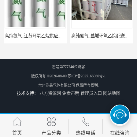
高纯氮气_江苏环氧乙烷供应_泳鑫气体
高纯氦气_盐城环氧乙烷配送_泳鑫气体
您是第
777246
位访客
版权所有 ©2026-08-09
苏ICP备2025166066号-1
常州泳鑫气体有限公司
保留所有权利.
技术支持：
八方资源网
免责声明
管理员入口
网站地图
工业气体_无锡环氧乙烷供应_泳鑫气体
江苏环氧乙烷配送_工业气体
首页
产品分类
热线电话
在线咨询