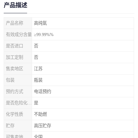
产品描述
产品名称
高纯氩
有效成分含量
≥99.99%%
是否进口
否
加工定制
否
售卖地区
江苏
包装
瓶装
预约方式
电话预约
是否危险化学品
是
化学性质
不助燃
贮存
高压贮存
可售卖地
全国