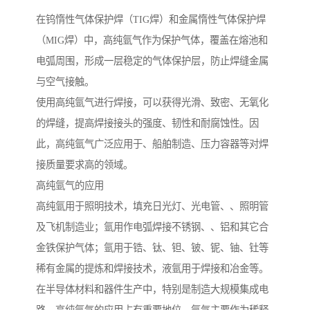
在钨惰性气体保护焊（TIG焊）和金属惰性气体保护焊
（MIG焊）中，高纯氩气作为保护气体，覆盖在熔池和
电弧周围，形成一层稳定的气体保护层，防止焊缝金属
与空气接触。
使用高纯氩气进行焊接，可以获得光滑、致密、无氧化
的焊缝，提高焊接接头的强度、韧性和耐腐蚀性。因
此，高纯氩气广泛应用于、船舶制造、压力容器等对焊
接质量要求高的领域。
高纯氩气的应用
高纯氩用于照明技术，填充日光灯、光电管、、照明管
及飞机制造业；氩用作电弧焊接不锈钢、、铝和其它合
金铁保护气体；氩用于锆、钛、钽、铍、铌、铀、钍等
稀有金属的提炼和焊接技术，液氩用于焊接和冶金等。
在半导体材料和器件生产中，特别是制造大规模集成电