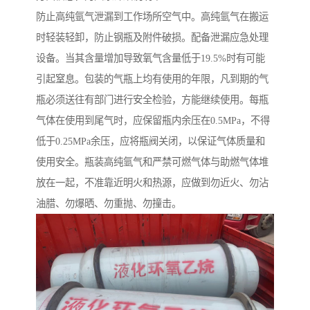
防止高纯氩气泄漏到工作场所空气中。高纯氩气在搬运
时轻装轻卸，防止钢瓶及附件破损。配备泄漏应急处理
设备。当其含量增加导致氧气含量低于19.5%时有可能
引起窒息。包装的气瓶上均有使用的年限，凡到期的气
瓶必须送往有部门进行安全检验，方能继续使用。每瓶
气体在使用到尾气时，应保留瓶内余压在0.5MPa，不得
低于0.25MPa余压，应将瓶阀关闭，以保证气体质量和
使用安全。瓶装高纯氩气和严禁可燃气体与助燃气体堆
放在一起，不准靠近明火和热源，应做到勿近火、勿沾
油腊、勿爆晒、勿重抛、勿撞击。