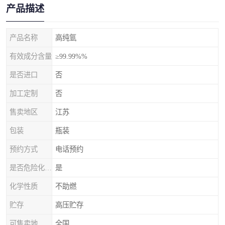
产品描述
产品名称
高纯氩
有效成分含量
≥99.99%%
是否进口
否
加工定制
否
售卖地区
江苏
包装
瓶装
预约方式
电话预约
是否危险化学品
是
化学性质
不助燃
贮存
高压贮存
可售卖地
全国