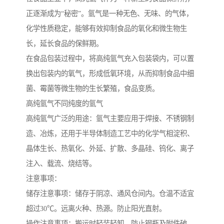
正逐渐成为“秘密”。氩气是一种无色、无味、的气体，
化学性质稳定，能够有效抑制食品的氧化和微生物生
长，延长食品的保鲜期。
在食品包装过程中，将高纯氩气充入包装袋内，可以置
换出包装内的氧气，形成低氧环境，从而抑制食品中细
菌、霉菌等微生物的生长繁殖，食品变质。
高纯氩气不同纯度的氩气
高纯氩气广泛的用途：氩气主要应用于焊接、不锈钢制
造、冶炼，还用于半导体制造工艺中的化学气相淀积、
晶体生长、热氧化、外延、扩散、多晶硅、钨化、离子
注入、载流、烧结等。
注意事项：
储存注意事项：储存于阴凉、通风仓间内。仓温不适宜
超过30℃。远离火种、热源。防止阳光直射。
操作注意事项：搬运时轻装轻卸，防止钢瓶及附件破