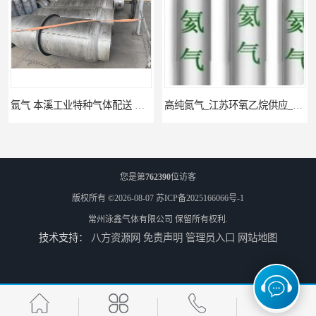
氩气 本溪工业特种气体配送 工业气体
高纯氮气_江苏环氧乙烷供应_泳鑫气体
您是第
762390
位访客
版权所有 ©2026-08-07
苏ICP备2025166066号-1
常州泳鑫气体有限公司
保留所有权利.
技术支持：
八方资源网
免责声明
管理员入口
网站地图
高纯氦气_盐城环氧乙烷配送_泳鑫气体
工业气体_无锡环氧乙烷供应_泳鑫气体