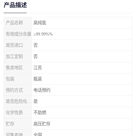
产品描述
产品名称
高纯氩
有效成分含量
≥99.99%%
是否进口
否
加工定制
否
售卖地区
江苏
包装
瓶装
预约方式
电话预约
是否危险化学品
是
化学性质
不助燃
贮存
高压贮存
可售卖地
全国