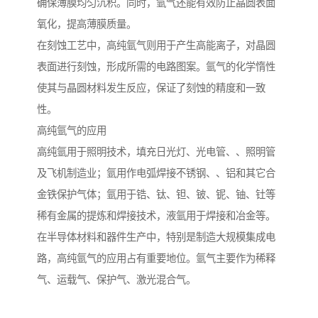
确保薄膜均匀沉积。同时，氩气还能有效防止晶圆表面
氧化，提高薄膜质量。
在刻蚀工艺中，高纯氩气则用于产生高能离子，对晶圆
表面进行刻蚀，形成所需的电路图案。氩气的化学惰性
使其与晶圆材料发生反应，保证了刻蚀的精度和一致
性。
高纯氩气的应用
高纯氩用于照明技术，填充日光灯、光电管、、照明管
及飞机制造业；氩用作电弧焊接不锈钢、、铝和其它合
金铁保护气体；氩用于锆、钛、钽、铍、铌、铀、钍等
稀有金属的提炼和焊接技术，液氩用于焊接和冶金等。
在半导体材料和器件生产中，特别是制造大规模集成电
路，高纯氩气的应用占有重要地位。氩气主要作为稀释
气、运载气、保护气、激光混合气。