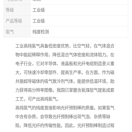
等级
工业级
产品等级
工业级
氩气
纯度检测
工业高纯氦气具备低密度优势，比空气轻，在气体混合
物中能起稀释作用，降低混合气体密度和流体阻力。在
电子行业，它对半导体、液晶板和光纤电缆制造意义重
大，可快速冷却零部件、提高生产率。在方面，作为磁
共振超导磁体的吸气致冷剂气体，能提供低温环境，助
力获得高分辨率图像。我国已掌握含氦煤层气提氦成套
工艺，可产出高纯氦气。
高纯氩气的纯度直接影响光纤预制棒的质量。如果氩气
中含有杂质，会导致光纤预制棒出现气泡、杂质等缺
陷，降低光纤的传输性能。因此，光纤预制棒制造过程