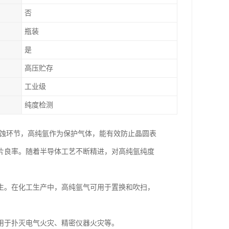
否
瓶装
是
高压贮存
工业级
纯度检测
刻蚀环节，高纯氩作为保护气体，能有效防止晶圆表
片良率。随着半导体工艺不断精进，对高纯氩纯度
生。在化工生产中，高纯氩气可用于置换和吹扫，
用于扑灭电气火灾、精密仪器火灾等。