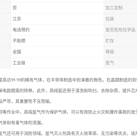
否
加工定制
江苏
包装
电话预约
是否危险化学品
不助燃
贮存
全国
等级
工业级
氩气
度高达99.99的稀有气体，在半导体制造中扮演着的角色。在晶圆制造的
保电路图案的转移。此外，高纯氩还用于清洗和吹扫，去除杂质，提升芯
益严苛，其重要性不言而喻。
割等作业中，高纯氩气作为保护气体，可以有效防止火灾和爆炸事故的发
气体和有毒气体的泄漏。
氩气还可用于消防领域。氩气灭火剂具有灭火效率高、无污染等优点，适