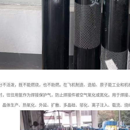
分不活泼，既不能燃烧，也不助燃。在飞机制造、造船、原子能工业和机
时，往往用氩作为焊接保护气，防止焊接件被空气氧化或氮化。用于焊接
、晶体生产、热氧化、外延、扩散、多晶硅、邬化、离子注入、载流、烧