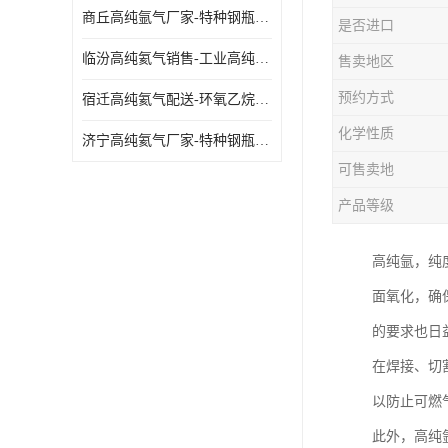
商丘高纯氩气厂家-特种钢瓶年检配件销售
是否进口
临汾高纯氦气销售-工业高纯氦气
售卖地区
预约方式
宿迁高纯氦气配送-环氧乙烷灭菌剂
化学性质
济宁高纯氦气厂家-特种钢瓶年检配件销售
可售卖地
产品等级
高纯氩，纯
面氧化，确
的要求也日
在焊接、切
以防止可燃
此外，高纯