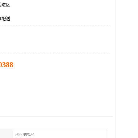
武进区
体配送
0388
≥99.99%%