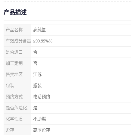
产品描述
产品名称
高纯氩
有效成分含量
≥99.99%%
是否进口
否
加工定制
否
售卖地区
江苏
包装
瓶装
预约方式
电话预约
是否危险化学品
是
化学性质
不助燃
贮存
高压贮存