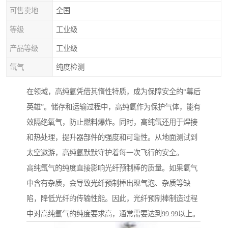
可售卖地
全国
等级
工业级
产品等级
工业级
氩气
纯度检测
在领域，高纯氩凭借其惰性特质，成为保障安全的“幕后
英雄”。储存和运输过程中，高纯氩作为保护气体，能有
效隔绝氧气，防止燃料爆炸。同时，高纯氩还用于焊接
和热处理，提升器部件的强度和可靠性。从地面测试到
太空遨游，高纯氩默默守护着每一次飞行的安全。
高纯氩气的纯度直接影响光纤预制棒的质量。如果氩气
中含有杂质，会导致光纤预制棒出现气泡、杂质等缺
陷，降低光纤的传输性能。因此，光纤预制棒制造过程
中对高纯氩气的纯度要求高，通常需要达到99.99以上。