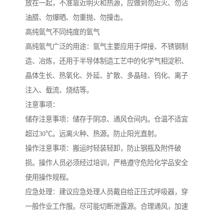
放在一起，不准靠近明火和热源，应做到勿近火、勿沾
油腊、勿爆晒、勿重抛、勿撞击。
高纯氩气不同纯度的氩气
高纯氩气广泛的用途：氩气主要应用于焊接、不锈钢制
造、冶炼，还用于半导体制造工艺中的化学气相淀积、
晶体生长、热氧化、外延、扩散、多晶硅、钨化、离子
注入、载流、烧结等。
注意事项：
储存注意事项：储存于阴凉、通风仓间内。仓温不适宜
超过30℃。远离火种、热源。防止阳光直射。
操作注意事项：搬运时轻装轻卸，防止钢瓶及附件破
损。操作人员必须经过培训，严格遵守危险化学品安全
使用操作规程。
应急处理：建议应急处理人员戴自给正压式呼吸器，穿
一般作业工作服。尽可能切断泄露源。合理通风，加速