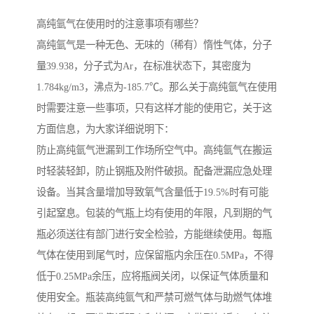
高纯氩气在使用时的注意事项有哪些？
高纯氩气是一种无色、无味的（稀有）惰性气体，分子
量39.938，分子式为Ar，在标准状态下，其密度为
1.784kg/m3，沸点为-185.7℃。那么关于高纯氩气在使用
时需要注意一些事项，只有这样才能的使用它，关于这
方面信息，为大家详细说明下：
防止高纯氩气泄漏到工作场所空气中。高纯氩气在搬运
时轻装轻卸，防止钢瓶及附件破损。配备泄漏应急处理
设备。当其含量增加导致氧气含量低于19.5%时有可能
引起窒息。包装的气瓶上均有使用的年限，凡到期的气
瓶必须送往有部门进行安全检验，方能继续使用。每瓶
气体在使用到尾气时，应保留瓶内余压在0.5MPa，不得
低于0.25MPa余压，应将瓶阀关闭，以保证气体质量和
使用安全。瓶装高纯氩气和严禁可燃气体与助燃气体堆