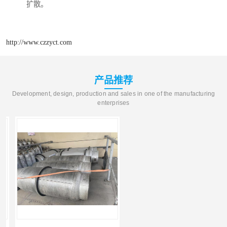
扩散。
http://www.czzyct.com
产品推荐
Development, design, production and sales in one of the manufacturing
enterprises