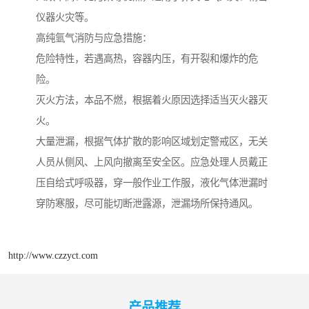
仪器火灾等。
高纯氩气消防与应急措施：
危险特性，若遇高热，容器内压，有开裂和爆炸的危
险。
灭火方法，本品不燃，根据着火原因选择适当灭火器灭
火。
大量泄漏，根据气体扩散的影响区域划定警戒区，无关
人员从侧风、上风向撤离至安全区。应急处理人员戴正
压自给式呼吸器，穿一般作业工作服，液化气体泄漏时
穿防寒服，尽可能切断泄露源，泄漏场所保持通风。
http://www.czzyct.com
产品推荐