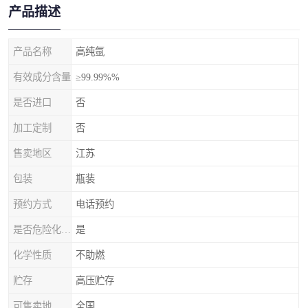
产品描述
产品名称
高纯氩
有效成分含量
≥99.99%%
是否进口
否
加工定制
否
售卖地区
江苏
包装
瓶装
预约方式
电话预约
是否危险化学品
是
化学性质
不助燃
贮存
高压贮存
可售卖地
全国