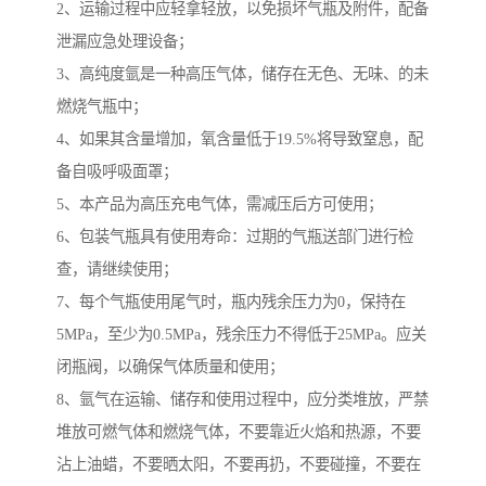
2、运输过程中应轻拿轻放，以免损坏气瓶及附件，配备
泄漏应急处理设备；
3、高纯度氩是一种高压气体，储存在无色、无味、的未
燃烧气瓶中；
4、如果其含量增加，氧含量低于19.5%将导致窒息，配
备自吸呼吸面罩；
5、本产品为高压充电气体，需减压后方可使用；
6、包装气瓶具有使用寿命：过期的气瓶送部门进行检
查，请继续使用；
7、每个气瓶使用尾气时，瓶内残余压力为0，保持在
5MPa，至少为0.5MPa，残余压力不得低于25MPa。应关
闭瓶阀，以确保气体质量和使用；
8、氩气在运输、储存和使用过程中，应分类堆放，严禁
堆放可燃气体和燃烧气体，不要靠近火焰和热源，不要
沾上油蜡，不要晒太阳，不要再扔，不要碰撞，不要在