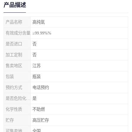
产品描述
产品名称
高纯氩
有效成分含量
≥99.99%%
是否进口
否
加工定制
否
售卖地区
江苏
包装
瓶装
预约方式
电话预约
是否危险化学品
是
化学性质
不助燃
贮存
高压贮存
可售卖地
全国