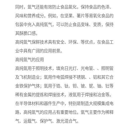
同时，氩气还能有效防止食品氧化，保持食品的色泽、
风味和营养成分。例如，在坚果、薯片等易氧化食品的
包装中充入高纯氩气，可以防止食品变味、变质，保持
其酥脆口感。
高纯氩气保鲜技术具有安全、环保、等优点，在食品工
业中具有广阔的应用前景。
高纯氩气的应用
高纯氩用于照明技术，填充日光灯、光电管、、照明管
及飞机制造业；氩用作电弧焊接不锈钢、、铝和其它合
金铁保护气体；氩用于锆、钛、钽、铍、铌、铀、钍等
稀有金属的提炼和焊接技术，液氩用于焊接和冶金等。
在半导体材料和器件生产中，特别是制造大规模集成电
路，高纯氩气的应用占有重要地位。氩气主要作为稀释
气、运载气、保护气、激光混合气。