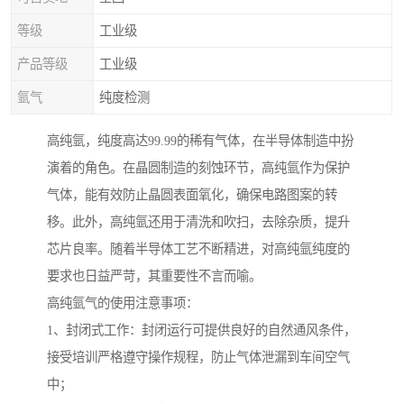
等级
工业级
产品等级
工业级
氩气
纯度检测
高纯氩，纯度高达99.99的稀有气体，在半导体制造中扮
演着的角色。在晶圆制造的刻蚀环节，高纯氩作为保护
气体，能有效防止晶圆表面氧化，确保电路图案的转
移。此外，高纯氩还用于清洗和吹扫，去除杂质，提升
芯片良率。随着半导体工艺不断精进，对高纯氩纯度的
要求也日益严苛，其重要性不言而喻。
高纯氩气的使用注意事项：
1、封闭式工作：封闭运行可提供良好的自然通风条件，
接受培训严格遵守操作规程，防止气体泄漏到车间空气
中；