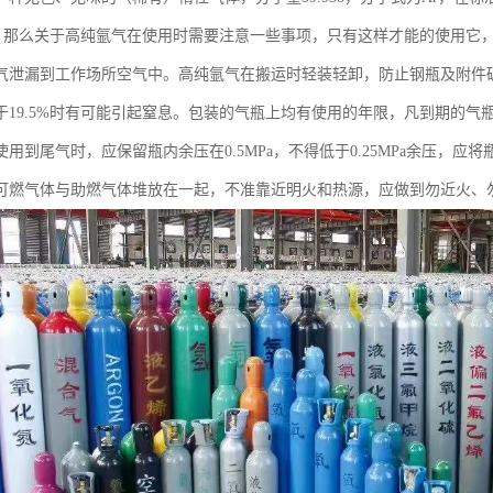
.7℃。那么关于高纯氩气在使用时需要注意一些事项，只有这样才能的使用
气泄漏到工作场所空气中。高纯氩气在搬运时轻装轻卸，防止钢瓶及附件
于19.5%时有可能引起窒息。包装的气瓶上均有使用的年限，凡到期的
用到尾气时，应保留瓶内余压在0.5MPa，不得低于0.25MPa余压，
可燃气体与助燃气体堆放在一起，不准靠近明火和热源，应做到勿近火、