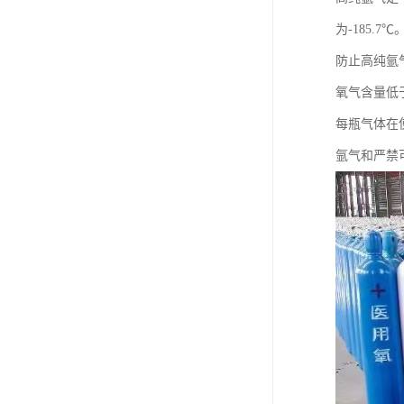
为-185
防止高纯氩
氧气含量低
每瓶气体在使
氩气和严禁