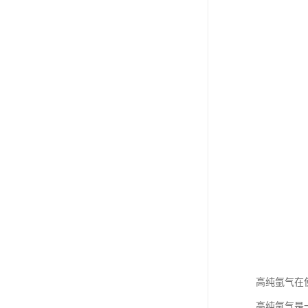
高纯氩气在
高纯氩气是一