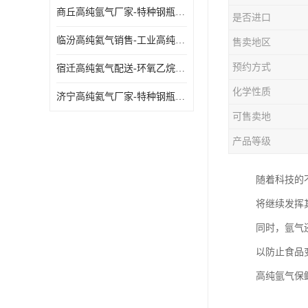
商丘高纯氩气厂家-特种钢瓶年检配件销售
是否进口
临汾高纯氦气销售-工业高纯氦气
售卖地区
预约方式
宿迁高纯氦气配送-环氧乙烷灭菌剂
化学性质
济宁高纯氦气厂家-特种钢瓶年检配件销售
可售卖地
产品等级
随着科技的
将继续发挥
同时，氩气
以防止食品
高纯氩气保