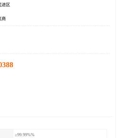
武进区
气商
0388
≥99.99%%