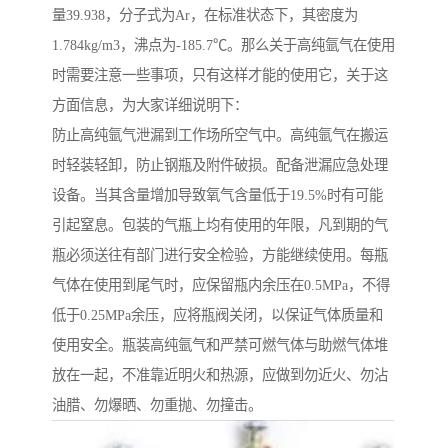
量39.938，分子式为Ar，在标准状态下，其密度为
1.784kg/m3，沸点为-185.7℃。那么关于高纯氩气在使用
时需要注意一些事项，只有这样才能的使用它，关于这
方面信息，为大家详细说明下：
防止高纯氩气泄漏到工作场所空气中。高纯氩气在搬运
时轻装轻卸，防止钢瓶及附件破损。配备泄漏应急处理
设备。当其含量增加导致氧气含量低于19.5%时有可能
引起窒息。包装的气瓶上均有使用的年限，凡到期的气
瓶必须送往有部门进行安全检验，方能继续使用。每瓶
气体在使用到尾气时，应保留瓶内余压在0.5MPa，不得
低于0.25MPa余压，应将瓶阀关闭，以保证气体质量和
使用安全。瓶装高纯氩气和严禁可燃气体与助燃气体堆
放在一起，不准靠近明火和热源，应做到勿近火、勿沾
油腊、勿爆晒、勿重抛、勿撞击。