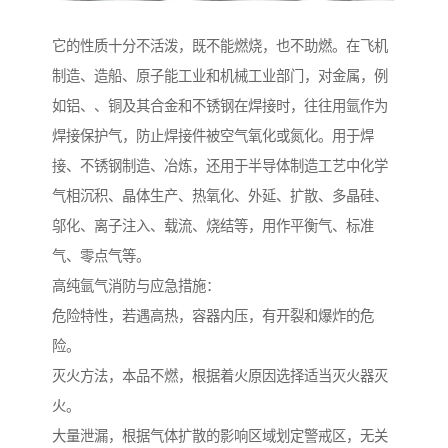
它的性质十分不活泼，既不能燃烧，也不助燃。在飞机
制造、造船、原子能工业和机械工业部门，对金属，例
如铝、、铜及其合金和不锈钢在焊接时，往往用氩作为
焊接保护气，防止焊接件被空气氧化或氮化。用于焊
接、不锈钢制造、冶炼，还用于半导体制造工艺中化学
气相沉积、晶体生产、热氧化、外延、扩散、多晶硅、
邬化、离子注入、载流、烧结等，用作平衡气、标准
气、零点气等。
高纯氩气消防与应急措施：
危险特性，若遇高热，容器内压，有开裂和爆炸的危
险。
灭火方法，本品不燃，根据着火原因选择适当灭火器灭
火。
大量泄漏，根据气体扩散的影响区域划定警戒区，无关