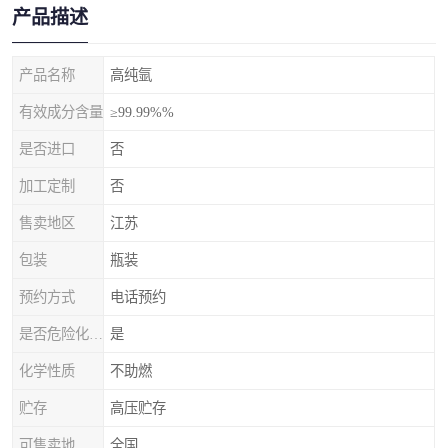
产品描述
产品名称
高纯氩
有效成分含量
≥99.99%%
是否进口
否
加工定制
否
售卖地区
江苏
包装
瓶装
预约方式
电话预约
是否危险化学品
是
化学性质
不助燃
贮存
高压贮存
可售卖地
全国