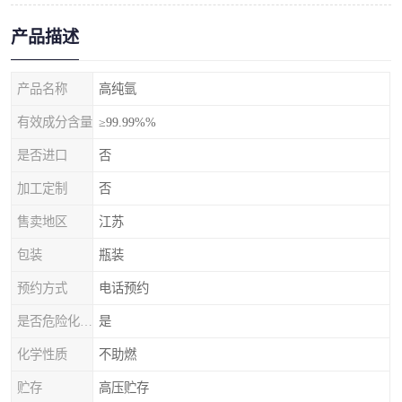
产品描述
产品名称
高纯氩
有效成分含量
≥99.99%%
是否进口
否
加工定制
否
售卖地区
江苏
包装
瓶装
预约方式
电话预约
是否危险化学品
是
化学性质
不助燃
贮存
高压贮存