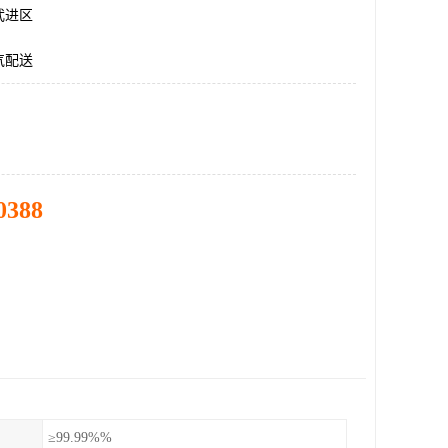
武进区
气配送
0388
≥99.99%%