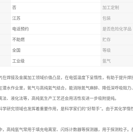
否
加工定制
江苏
包装
电话预约
是否危险化学品
不助燃
贮存
全国
等级
工业级
氩气
气在焊接及金属加工领域价值凸显，在电弧温度下呈惰性，有助于提升焊
在潜水作业里，氧气与高纯氦气结合，能消除氮气麻醉、降低深呼吸阻力
离法、液化法等，高纯氦生产工艺还会用活性炭进一步吸附提纯。
科学研究领域也发挥着重要作用，是科学家们的“好帮手”。由于其化学惰
中，高纯氩气常用于填充电离室、闪烁计数器等探测器，用于探测粒子。