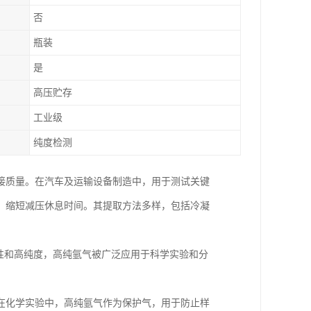
否
瓶装
是
高压贮存
工业级
纯度检测
接质量。在汽车及运输设备制造中，用于测试关键
、缩短减压休息时间。其提取方法多样，包括冷凝
性和高纯度，高纯氩气被广泛应用于科学实验和分
在化学实验中，高纯氩气作为保护气，用于防止样