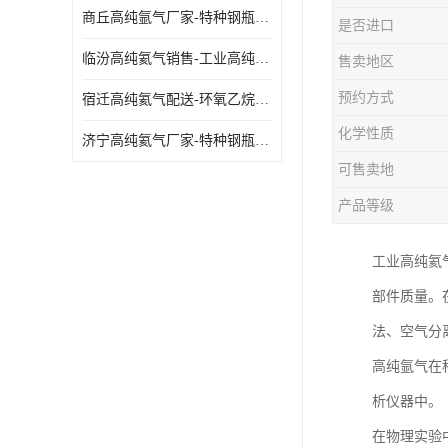
商丘高纯氩气厂家-特种钢瓶年检配件销售
是否进口
临汾高纯氦气销售-工业高纯氦气
售卖地区
预约方式
宿迁高纯氦气配送-环氧乙烷灭菌剂
化学性质
济宁高纯氦气厂家-特种钢瓶年检配件销售
可售卖地
产品等级
工业高纯氦
部件质量。
法、空气分
高纯氩气在
析仪器中。
在物理实验