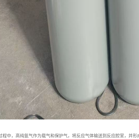
过程中，高纯氩气作为载气和保护气，将反应气体输送到反应腔室，并形